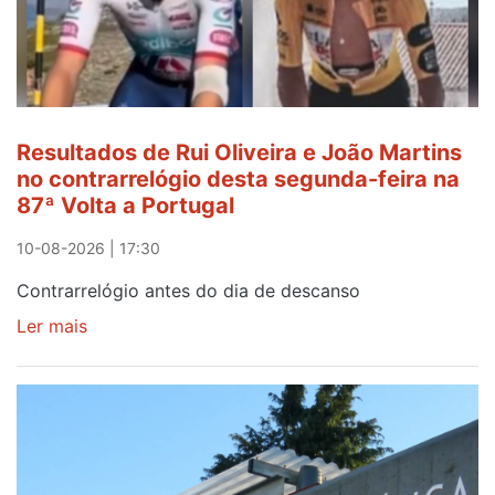
Resultados de Rui Oliveira e João Martins
no contrarrelógio desta segunda-feira na
87ª Volta a Portugal
10-08-2026 | 17:30
Contrarrelógio antes do dia de descanso
Ler mais
sobre
Resultados
de
Rui
Oliveira
e
João