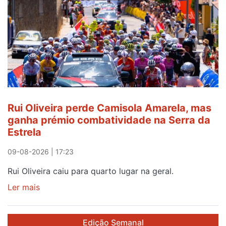
abre
curso
de
Português
Língua
de
Acolhimento
Rui Oliveira perde Camisola Amarela, mas
ganha prémio combatividade na Serra da
Estrela
09-08-2026 | 17:23
Rui Oliveira caiu para quarto lugar na geral.
Ler mais
sobre
Rui
Oliveira
Edição Semanal
perde