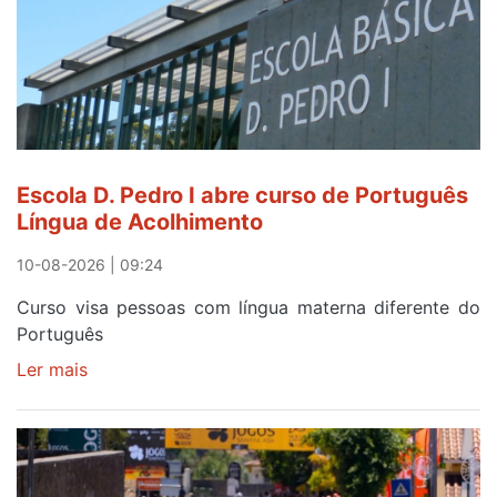
Martins
no
contrarrelógio
desta
segunda-
feira
na
Escola D. Pedro I abre curso de Português
87ª
Língua de Acolhimento
Volta
a
10-08-2026 | 09:24
Portugal
Curso visa pessoas com língua materna diferente do
Português
Ler mais
sobre
Escola
D.
Pedro
I