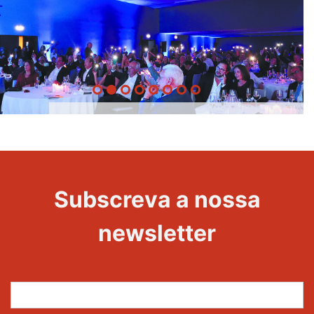
20 Anos -
Evento
22
Subscreva a nossa
Maravilhas
newsletter