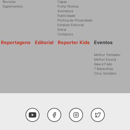
Revistas
Capas
Suplementos
Ficha Técnica
Assinatura
Publicidade
Política de Privacidade
Estatuto Editorial
Entrar
Contactos
Reportagens
Editorial
Reporter Kids
Eventos
Melhor Treinador
Melhor Escola
Gaia é Fado
7 Maravilhas
Circo Solidário
Social Media
Youtube
Facebook
Instagram
Twitter