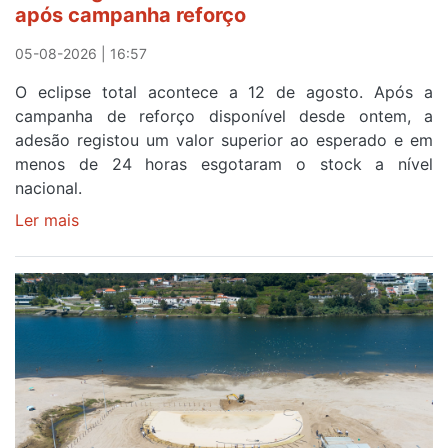
após campanha reforço
em
Sintra
05-08-2026 | 16:57
na
O eclipse total acontece a 12 de agosto. Após a
primeira
campanha de reforço disponível desde ontem, a
etapa
adesão registou um valor superior ao esperado e em
da
menos de 24 horas esgotaram o stock a nível
87ª
nacional.
Volta
a
Ler mais
sobre
Portugal
Óculos
gratuitos
para
observar
o
eclipse
solar
esgotam
em