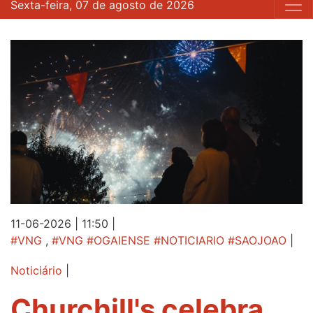
Sexta-feira, 07 de agosto de 2026
11-06-2026 | 11:50
|
#VNG
,
#VNG #OGAIENSE #NOTICIARIO #SAOJOAO
|
Noticiário
|
Churchill's celebra