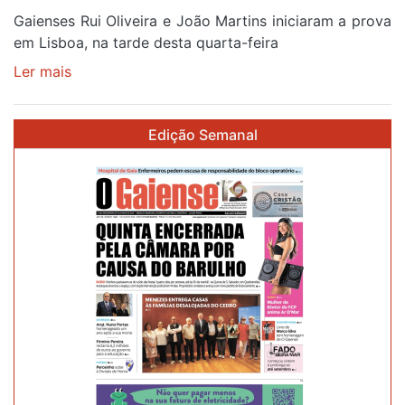
Gaienses Rui Oliveira e João Martins iniciaram a prova
em Lisboa, na tarde desta quarta-feira
Ler mais
sobre
Gaiense
Rui
Edição Semanal
Oliveira
com
brilho
de
prata
no
prólogo
de
estreia
na
87ª
Volta
a