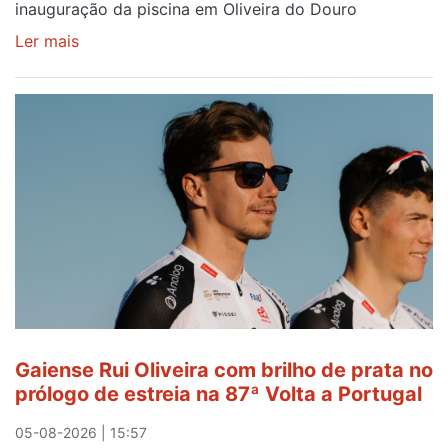
inauguração da piscina em Oliveira do Douro
Ler mais
sobre
Piscina
no
areinho
de
Avintes
abre
este
sábado
Gaiense Rui Oliveira com brilho de prata no
prólogo de estreia na 87ª Volta a Portugal
05-08-2026 | 15:57