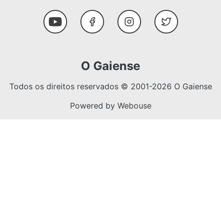
Social Media
Youtube
Facebook
Instagram
Twitter
O Gaiense
Todos os direitos reservados © 2001-2026 O Gaiense
Powered by
Webouse