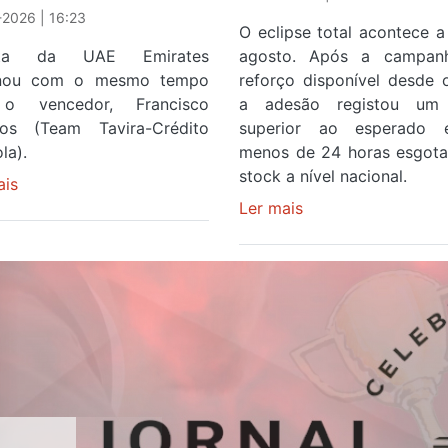
2026 | 16:23
O eclipse total acontece a
ista da UAE Emirates
agosto. Após a campan
inou com o mesmo tempo
reforço disponível desde 
o vencedor, Francisco
a adesão registou um 
os (Team Tavira-Crédito
superior ao esperado
la).
menos de 24 horas esgot
stock a nível nacional.
ais
sobre
Rui
Ler mais
sobre
Oliveira
Óculos
veste
gratuitos
a
para
Camisola
observar
Amarela
o
e
eclipse
após
solar
ser
esgotam
o
em