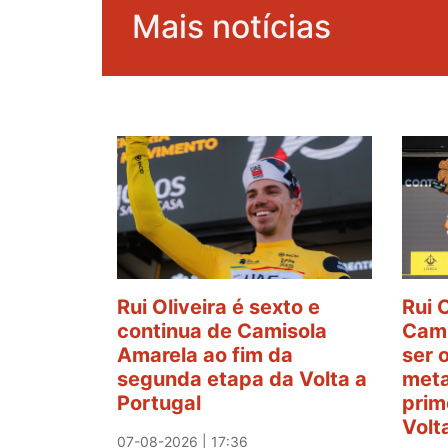
Mais notícias
Rui Oliveira é sexto e
Rui 
continua de Camisola
Cami
Amarela ao fim da
ser 
segunda etapa da Volta a
meta
Portugal
prim
Volt
07-08-2026 | 17:36