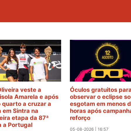
Oliveira veste a
Óculos gratuitos par
sola Amarela e após
observar o eclipse so
o quarto a cruzar a
esgotam em menos d
 em Sintra na
horas após campanh
eira etapa da 87ª
reforço
a a Portugal
05-08-2026 | 16:57