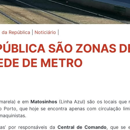
 da República
|
Noticiário
|
PÚBLICA SÃO ZONAS D
EDE DE METRO
Amarela) e em
Matosinhos
(Linha Azul) são os locais que 
o Porto, que hoje se encontra apenas com circulação lim
maquinistas.
ias’ por responsáveis da
Central de Comando
, que se 