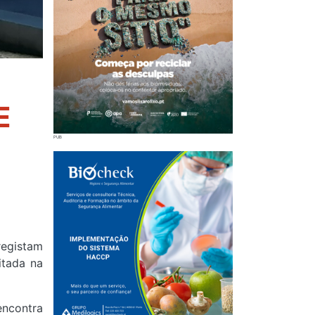
E
registam
itada na
encontra