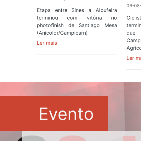
06-08-
Etapa entre Sines a Albufeira
terminou com vitória no
Cicl
photofinish de Santiago Mesa
term
(Anicolor/Campicarn)
que 
Camp
Ler mais
sobre
Agríco
Rui
Oliveira
Ler m
é
sexto
e
continua
de
Camisola
Evento
Amarela
ao
fim
da