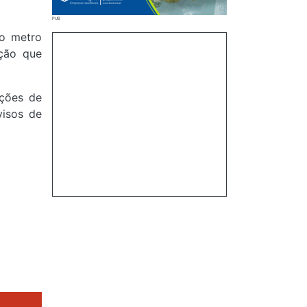
do metro
ação que
ações de
visos de