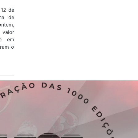
 12 de
ha de
ontem,
valor
 e em
aram o