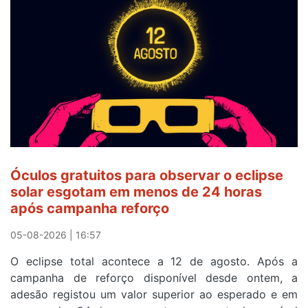
a
Camisola
Amarela
e
após
ser
o
quarto
a
cruzar
Óculos gratuitos para observar o eclipse
a
solar esgotam em menos de 24 horas
meta
após campanha reforço
em
Sintra
05-08-2026 | 16:57
na
O eclipse total acontece a 12 de agosto. Após a
primeira
campanha de reforço disponível desde ontem, a
etapa
adesão registou um valor superior ao esperado e em
da