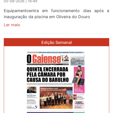
05-08-2026 | 16:49
Equipamentoentra em funcionamento dias após a
inauguração da piscina em Oliveira do Douro
Ler mais
sobre
Piscina
no
Edição Semanal
areinho
de
Avintes
abre
este
sábado