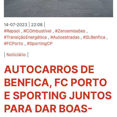
14-07-2023 | 22:08
|
#Repsol
,
#COmbustível
,
#Zeroemissões
,
#TransiçãoEnergética
,
#Autoestradas
,
#SLBenfica
,
#FCPorto
,
#SportingCP
|
Noticiário
|
AUTOCARROS DE
BENFICA, FC PORTO
E SPORTING JUNTOS
PARA DAR BOAS-