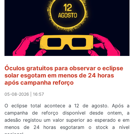
Camisola
Amarela
e
após
ser
o
quarto
a
cruzar
Óculos gratuitos para observar o eclipse
a
solar esgotam em menos de 24 horas
meta
após campanha reforço
em
Sintra
05-08-2026 | 16:57
na
O eclipse total acontece a 12 de agosto. Após a
primeira
campanha de reforço disponível desde ontem, a
etapa
adesão registou um valor superior ao esperado e em
da
menos de 24 horas esgotaram o stock a nível
87ª