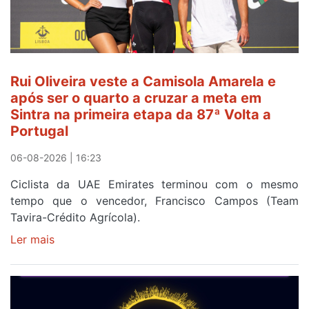
Amarela
ao
fim
da
segunda
Rui Oliveira veste a Camisola Amarela e
etapa
após ser o quarto a cruzar a meta em
da
Sintra na primeira etapa da 87ª Volta a
Volta
Portugal
a
Portugal
06-08-2026 | 16:23
Ciclista da UAE Emirates terminou com o mesmo
tempo que o vencedor, Francisco Campos (Team
Tavira-Crédito Agrícola).
Ler mais
sobre
Rui
Oliveira
veste
a