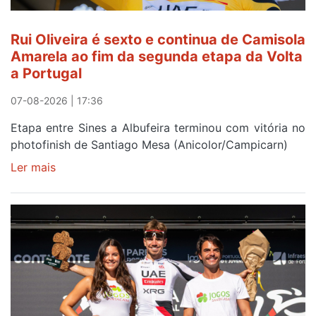
Rui Oliveira é sexto e continua de Camisola
Amarela ao fim da segunda etapa da Volta
a Portugal
07-08-2026 | 17:36
Etapa entre Sines a Albufeira terminou com vitória no
photofinish de Santiago Mesa (Anicolor/Campicarn)
Ler mais
sobre
Rui
Oliveira
é
sexto
e
continua
de
Camisola