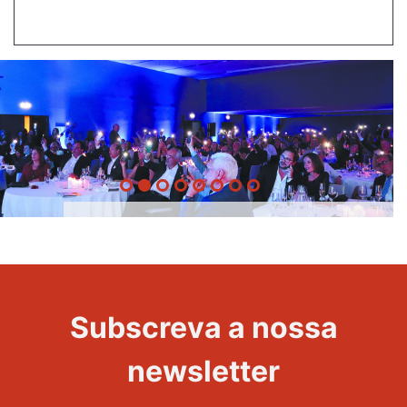
20 Anos -
Evento
22
Subscreva a nossa
Maravilhas
newsletter