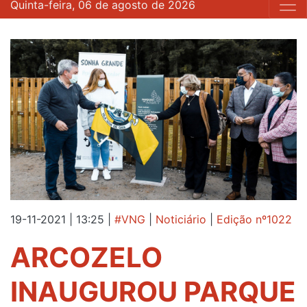
Quinta-feira, 06 de agosto de 2026
19-11-2021 | 13:25
|
#VNG
|
Noticiário
|
Edição nº1022
ARCOZELO
INAUGUROU PARQUE