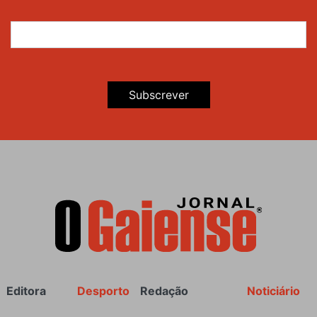
Subscrever
Rodapé
Editora
Desporto
Redação
Noticiário