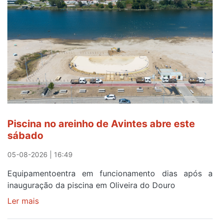
observar
o
eclipse
solar
esgotam
em
menos
de
24
horas
Piscina no areinho de Avintes abre este
após
sábado
campanha
reforço
05-08-2026 | 16:49
Equipamentoentra em funcionamento dias após a
inauguração da piscina em Oliveira do Douro
Ler mais
sobre
Piscina