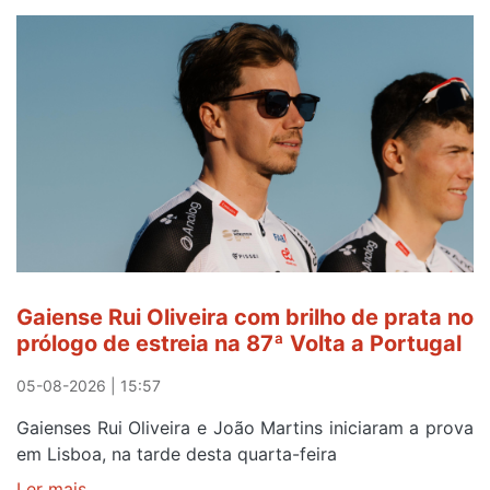
no
areinho
de
Avintes
abre
este
sábado
Gaiense Rui Oliveira com brilho de prata no
prólogo de estreia na 87ª Volta a Portugal
05-08-2026 | 15:57
Gaienses Rui Oliveira e João Martins iniciaram a prova
em Lisboa, na tarde desta quarta-feira
Ler mais
sobre