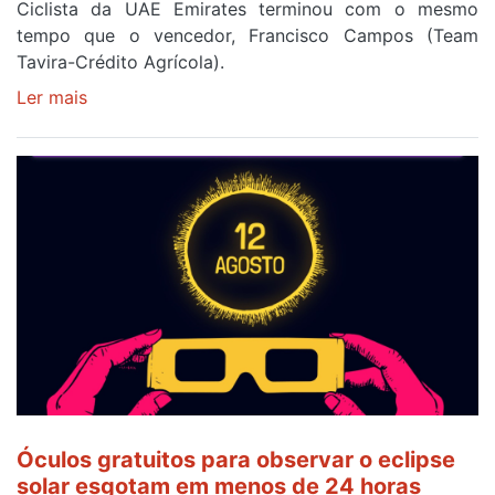
Ciclista da UAE Emirates terminou com o mesmo
tempo que o vencedor, Francisco Campos (Team
Tavira-Crédito Agrícola).
Ler mais
sobre
Rui
Oliveira
veste
a
Camisola
Amarela
e
após
ser
o
quarto
a
cruzar
Óculos gratuitos para observar o eclipse
a
solar esgotam em menos de 24 horas
meta