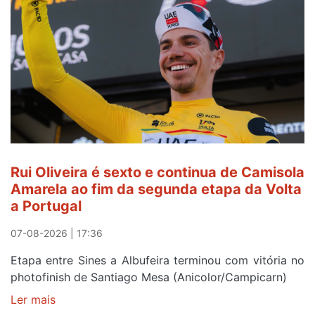
Rui Oliveira é sexto e continua de Camisola
Amarela ao fim da segunda etapa da Volta
a Portugal
07-08-2026 | 17:36
Etapa entre Sines a Albufeira terminou com vitória no
photofinish de Santiago Mesa (Anicolor/Campicarn)
Ler mais
sobre