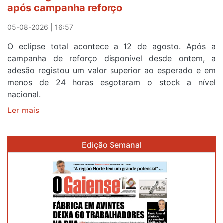
após campanha reforço
em
Sintra
05-08-2026 | 16:57
na
O eclipse total acontece a 12 de agosto. Após a
primeira
campanha de reforço disponível desde ontem, a
etapa
adesão registou um valor superior ao esperado e em
da
menos de 24 horas esgotaram o stock a nível
87ª
nacional.
Volta
a
Ler mais
sobre
Portugal
Óculos
gratuitos
Edição Semanal
para
observar
o
eclipse
solar
esgotam
em