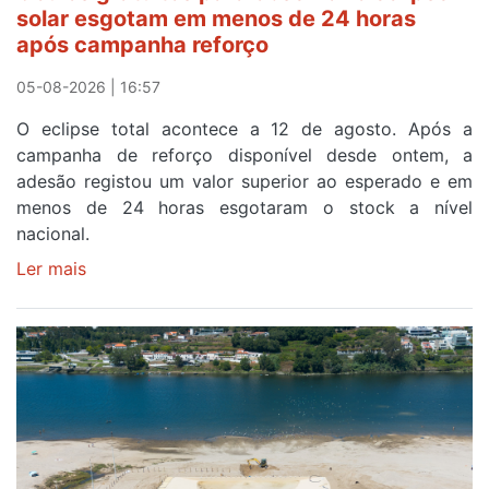
a
solar esgotam em menos de 24 horas
meta
após campanha reforço
em
Sintra
05-08-2026 | 16:57
na
O eclipse total acontece a 12 de agosto. Após a
primeira
campanha de reforço disponível desde ontem, a
etapa
adesão registou um valor superior ao esperado e em
da
menos de 24 horas esgotaram o stock a nível
87ª
nacional.
Volta
a
Ler mais
sobre
Portugal
Óculos
gratuitos
para
observar
o
eclipse
solar
esgotam