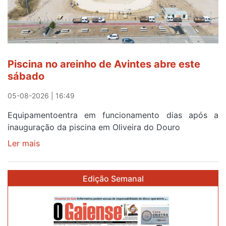
em
menos
de
24
horas
Piscina no areinho de Avintes abre este
após
sábado
campanha
reforço
05-08-2026 | 16:49
Equipamentoentra em funcionamento dias após a
inauguração da piscina em Oliveira do Douro
Ler mais
sobre
Piscina
no
Edição Semanal
areinho
de
Avintes
abre