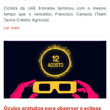
Ciclista da UAE Emirates terminou com o mesmo
tempo que o vencedor, Francisco Campos (Team
Tavira-Crédito Agrícola).
Ler mais
sobre
Rui
Oliveira
veste
a
Camisola
Amarela
e
após
ser
o
quarto
a
cruzar
Óculos gratuitos para observar o eclipse