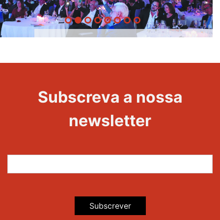
20 Anos -
Evento
22
Subscreva a nossa
Maravilhas
newsletter
Subscrever