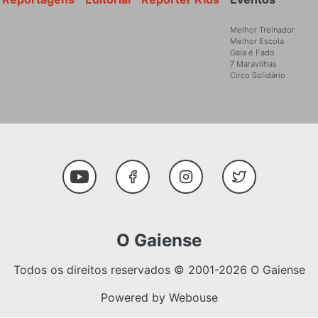
Melhor Treinador
Melhor Escola
Gaia é Fado
7 Maravilhas
Circo Solidário
Social Media
Youtube
Facebook
Instagram
Twitter
O Gaiense
Todos os direitos reservados © 2001-2026 O Gaiense
Powered by
Webouse