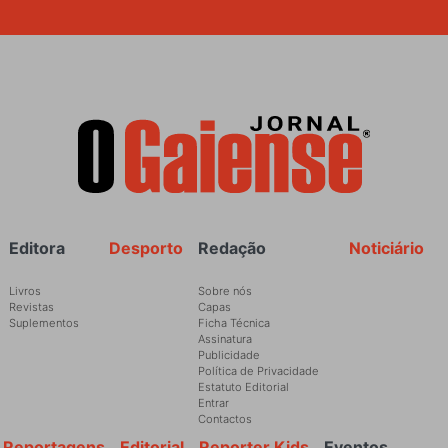
Rodapé
Editora
Desporto
Redação
Noticiário
Livros
Sobre nós
Revistas
Capas
Suplementos
Ficha Técnica
Assinatura
Publicidade
Política de Privacidade
Estatuto Editorial
Entrar
Contactos
Reportagens
Editorial
Reporter Kids
Eventos