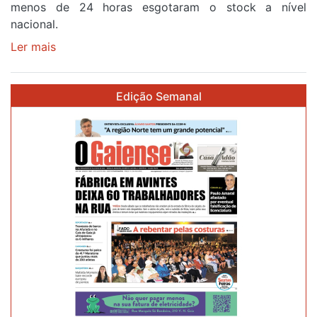
menos de 24 horas esgotaram o stock a nível
87ª
nacional.
Volta
a
Ler mais
sobre
Portugal
Óculos
gratuitos
Edição Semanal
para
observar
o
eclipse
solar
esgotam
em
menos
de
24
horas
após
campanha