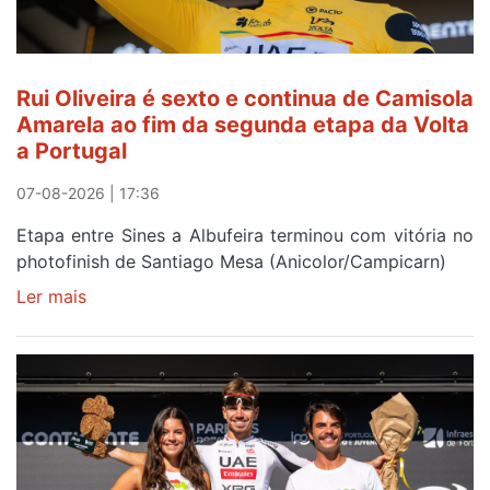
Rui Oliveira é sexto e continua de Camisola
Amarela ao fim da segunda etapa da Volta
a Portugal
07-08-2026 | 17:36
Etapa entre Sines a Albufeira terminou com vitória no
photofinish de Santiago Mesa (Anicolor/Campicarn)
Ler mais
sobre
Rui
Oliveira
é
sexto
e
continua
de