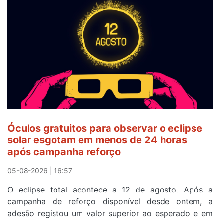
veste
a
Camisola
Amarela
e
após
ser
o
quarto
a
cruzar
Óculos gratuitos para observar o eclipse
a
solar esgotam em menos de 24 horas
meta
após campanha reforço
em
Sintra
05-08-2026 | 16:57
na
O eclipse total acontece a 12 de agosto. Após a
primeira
campanha de reforço disponível desde ontem, a
etapa
adesão registou um valor superior ao esperado e em
da