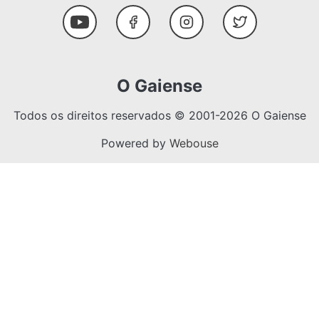
Social Media
Youtube
Facebook
Instagram
Twitter
O Gaiense
Todos os direitos reservados © 2001-2026 O Gaiense
Powered by
Webouse