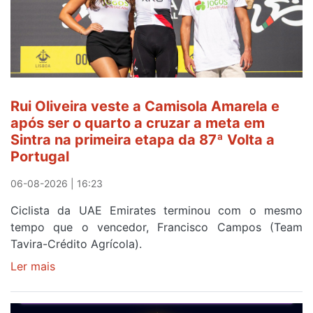
Camisola
Amarela
ao
fim
da
segunda
Rui Oliveira veste a Camisola Amarela e
etapa
após ser o quarto a cruzar a meta em
da
Sintra na primeira etapa da 87ª Volta a
Volta
Portugal
a
Portugal
06-08-2026 | 16:23
Ciclista da UAE Emirates terminou com o mesmo
tempo que o vencedor, Francisco Campos (Team
Tavira-Crédito Agrícola).
Ler mais
sobre
Rui
Oliveira