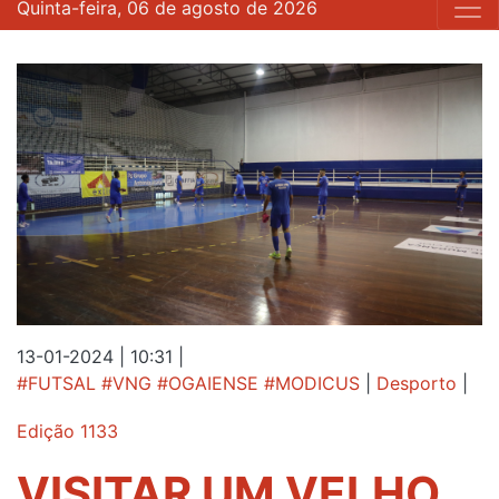
Quinta-feira, 06 de agosto de 2026
13-01-2024 | 10:31
|
#FUTSAL #VNG #OGAIENSE #MODICUS
|
Desporto
|
Edição 1133
VISITAR UM VELHO