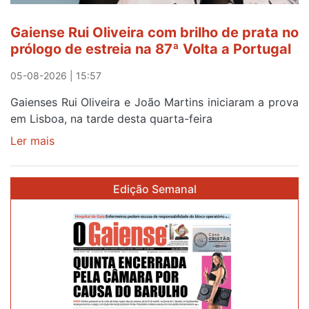
Gaiense Rui Oliveira com brilho de prata no
prólogo de estreia na 87ª Volta a Portugal
05-08-2026 | 15:57
Gaienses Rui Oliveira e João Martins iniciaram a prova
em Lisboa, na tarde desta quarta-feira
Ler mais
sobre
Gaiense
Rui
Edição Semanal
Oliveira
com
brilho
de
prata
no
prólogo
de