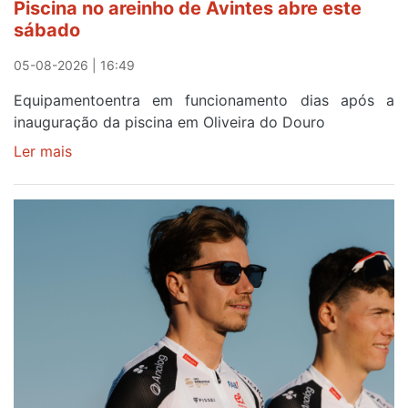
Piscina no areinho de Avintes abre este
após
sábado
campanha
reforço
05-08-2026 | 16:49
Equipamentoentra em funcionamento dias após a
inauguração da piscina em Oliveira do Douro
Ler mais
sobre
Piscina
no
areinho
de
Avintes
abre
este
sábado