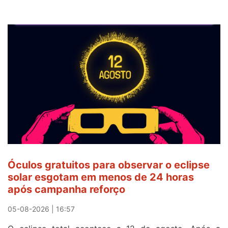
Óculos gratuitos para observar o eclipse
solar esgotam em menos de 24 horas
após campanha reforço
05-08-2026 | 16:57