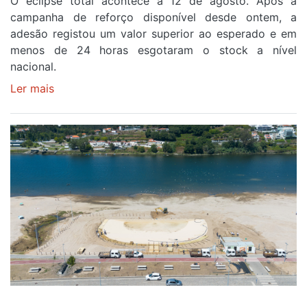
O eclipse total acontece a 12 de agosto. Após a
campanha de reforço disponível desde ontem, a
adesão registou um valor superior ao esperado e em
menos de 24 horas esgotaram o stock a nível
nacional.
Ler mais
sobre
Óculos
gratuitos
para
observar
o
eclipse
solar
esgotam
em
menos
de
24
horas