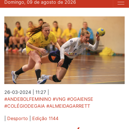
Domingo, 09 de agosto de 2026
26-03-2024 | 11:27
|
#ANDEBOLFEMININO #VNG #OGAIENSE
#COLÉGIODEGAIA #ALMEIDAGARRETT
|
Desporto
|
Edição 1144