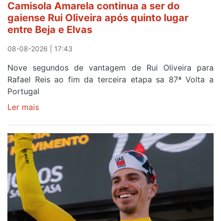
Camisola Amarela continua a ser do
gaiense Rui Oliveira após quinto lugar
entre Beja e Elvas
08-08-2026 | 17:43
Nove segundos de vantagem de Rui Oliveira para
Rafael Reis ao fim da terceira etapa sa 87ª Volta a
Portugal
Ler mais
sobre
Camisola
Amarela
continua
a
ser
do
gaiense
Rui
Oliveira