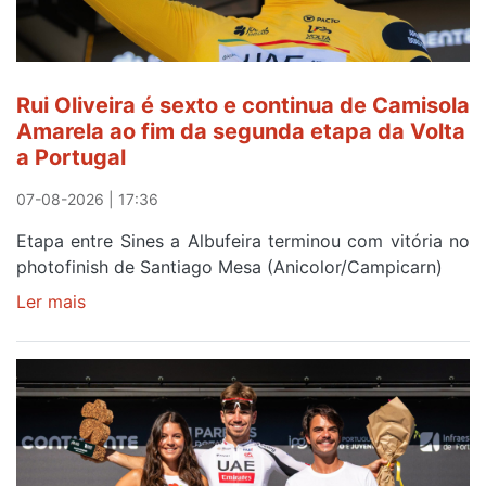
após
quinto
lugar
entre
Rui Oliveira é sexto e continua de Camisola
Beja
Amarela ao fim da segunda etapa da Volta
e
a Portugal
Elvas
07-08-2026 | 17:36
Etapa entre Sines a Albufeira terminou com vitória no
photofinish de Santiago Mesa (Anicolor/Campicarn)
Ler mais
sobre
Rui
Oliveira
é
sexto
e
continua
de