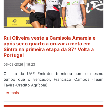
Camisola
Amarela
ao
fim
da
segunda
Rui Oliveira veste a Camisola Amarela e
etapa
após ser o quarto a cruzar a meta em
da
Sintra na primeira etapa da 87ª Volta a
Volta
Portugal
a
Portugal
06-08-2026 | 16:23
Ciclista da UAE Emirates terminou com o mesmo
tempo que o vencedor, Francisco Campos (Team
Tavira-Crédito Agrícola).
Ler mais
sobre
Rui
Oliveira