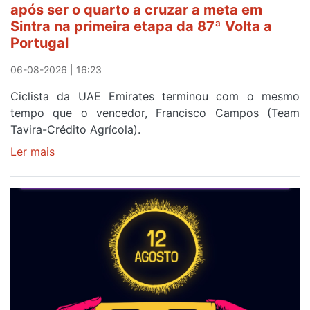
após ser o quarto a cruzar a meta em
da
Sintra na primeira etapa da 87ª Volta a
Volta
Portugal
a
Portugal
06-08-2026 | 16:23
Ciclista da UAE Emirates terminou com o mesmo
tempo que o vencedor, Francisco Campos (Team
Tavira-Crédito Agrícola).
Ler mais
sobre
Rui
Oliveira
veste
a
Camisola
Amarela
e
após
ser