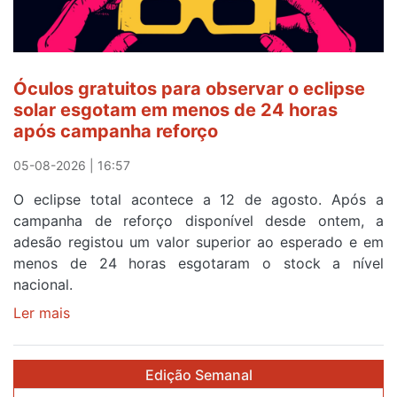
o
quarto
a
cruzar
Óculos gratuitos para observar o eclipse
a
solar esgotam em menos de 24 horas
meta
após campanha reforço
em
Sintra
05-08-2026 | 16:57
na
O eclipse total acontece a 12 de agosto. Após a
primeira
campanha de reforço disponível desde ontem, a
etapa
adesão registou um valor superior ao esperado e em
da
menos de 24 horas esgotaram o stock a nível
87ª
nacional.
Volta
a
Ler mais
sobre
Portugal
Óculos
gratuitos
Edição Semanal
para