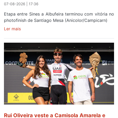
07-08-2026 | 17:36
Etapa entre Sines a Albufeira terminou com vitória no
photofinish de Santiago Mesa (Anicolor/Campicarn)
Ler mais
sobre
Rui
Oliveira
é
sexto
e
continua
de
Camisola
Amarela
ao
fim
da
segunda
Rui Oliveira veste a Camisola Amarela e
etapa