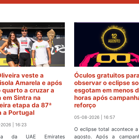
Oliveira veste a
Óculos gratuitos par
sola Amarela e após
observar o eclipse so
o quarto a cruzar a
esgotam em menos d
 em Sintra na
horas após campanh
eira etapa da 87ª
reforço
a a Portugal
05-08-2026 | 16:57
2026 | 16:23
O eclipse total acontece a
ista da UAE Emirates
agosto. Após a campan