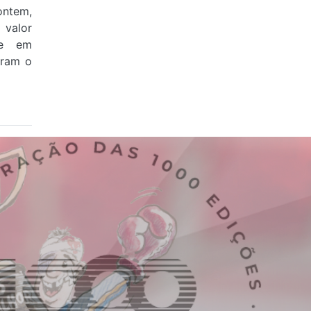
ontem,
valor
 e em
aram o