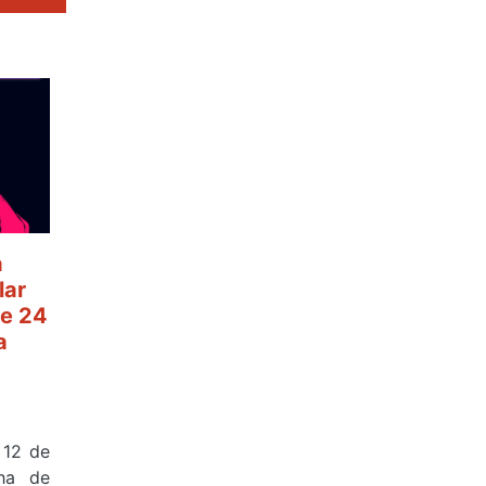
a
lar
e 24
a
 12 de
ha de