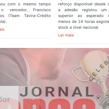
inou com o mesmo tempo
reforço disponível desde 
o vencedor, Francisco
a adesão registou um 
os (Team Tavira-Crédito
superior ao esperado
la).
menos de 24 horas esgot
stock a nível nacional.
ais
sobre
Rui
Ler mais
sobre
Oliveira
Óculos
veste
gratuitos
a
para
Camisola
observar
Amarela
o
e
eclipse
após
solar
ser
esgotam
o
em
quarto
menos
a
de
cruzar
24