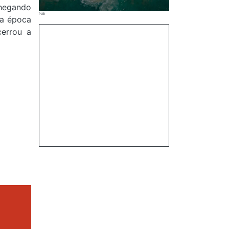
chegando
ma época
cerrou a