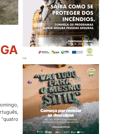
IGA
 domingo,
rtuguês,
 “quatro