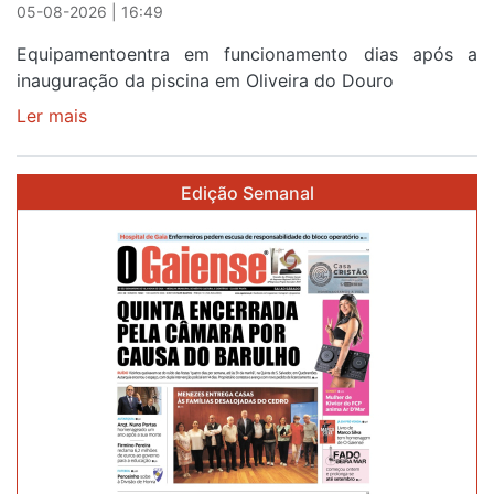
reforço
05-08-2026 | 16:49
Equipamentoentra em funcionamento dias após a
inauguração da piscina em Oliveira do Douro
Ler mais
sobre
Piscina
no
Edição Semanal
areinho
de
Avintes
abre
este
sábado