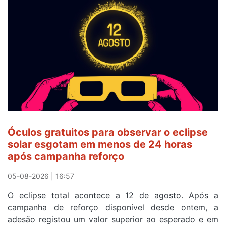
veste
a
Camisola
Amarela
e
após
ser
o
quarto
a
cruzar
Óculos gratuitos para observar o eclipse
a
solar esgotam em menos de 24 horas
meta
após campanha reforço
em
Sintra
05-08-2026 | 16:57
na
O eclipse total acontece a 12 de agosto. Após a
primeira
campanha de reforço disponível desde ontem, a
etapa
adesão registou um valor superior ao esperado e em
da