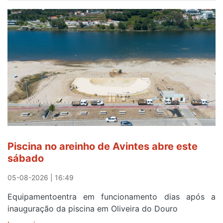
gratuitos
para
observar
o
eclipse
solar
esgotam
em
menos
de
24
horas
Piscina no areinho de Avintes abre este
após
sábado
campanha
reforço
05-08-2026 | 16:49
Equipamentoentra em funcionamento dias após a
inauguração da piscina em Oliveira do Douro