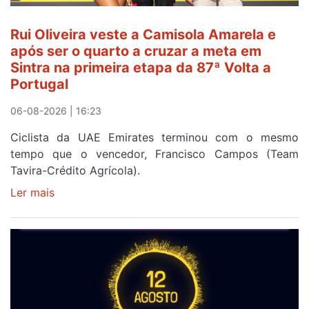
Rui Oliveira veste a Camisola Amarela e
após ser o quarto a cruzar a meta em
Sintra na primeira etapa da 87ª Volta a
Portugal
06-08-2026 | 16:23
Ciclista da UAE Emirates terminou com o mesmo
tempo que o vencedor, Francisco Campos (Team
Tavira-Crédito Agrícola).
Ler mais
sobre
Rui
Oliveira
veste
a
Camisola
Amarela
e