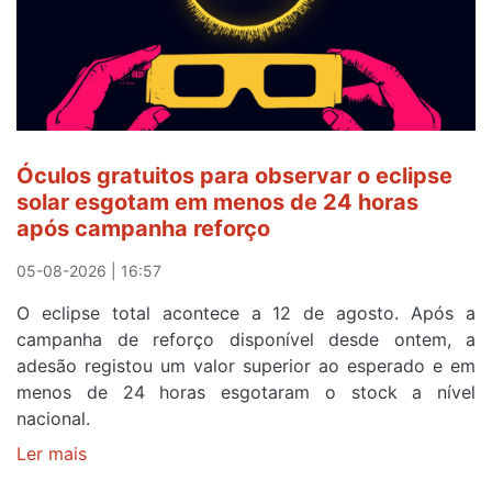
após
ser
o
quarto
a
cruzar
Óculos gratuitos para observar o eclipse
a
solar esgotam em menos de 24 horas
meta
após campanha reforço
em
Sintra
05-08-2026 | 16:57
na
O eclipse total acontece a 12 de agosto. Após a
primeira
campanha de reforço disponível desde ontem, a
etapa
adesão registou um valor superior ao esperado e em
da
menos de 24 horas esgotaram o stock a nível
87ª
nacional.
Volta
a
Ler mais
sobre
Portugal
Óculos