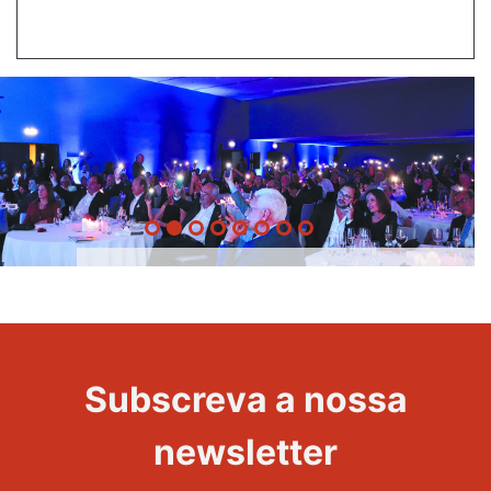
20 Anos -
Evento
22
Subscreva a nossa
Maravilhas
newsletter