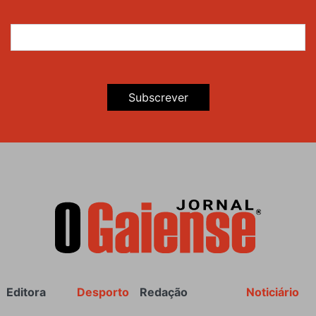
Subscrever
Rodapé
Editora
Desporto
Redação
Noticiário