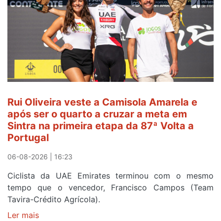
continua
de
Camisola
Amarela
ao
fim
da
segunda
Rui Oliveira veste a Camisola Amarela e
etapa
após ser o quarto a cruzar a meta em
da
Sintra na primeira etapa da 87ª Volta a
Volta
Portugal
a
Portugal
06-08-2026 | 16:23
Ciclista da UAE Emirates terminou com o mesmo
tempo que o vencedor, Francisco Campos (Team
Tavira-Crédito Agrícola).
Ler mais
sobre