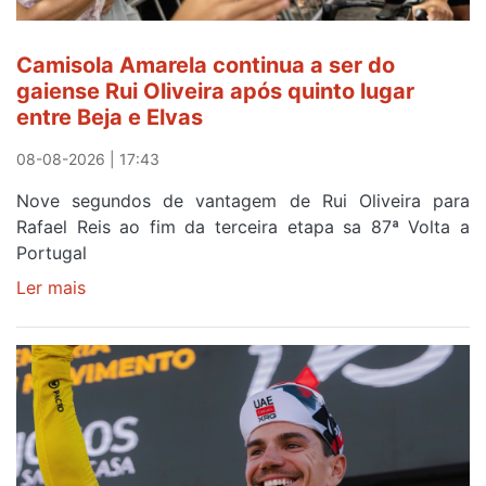
Camisola Amarela continua a ser do
gaiense Rui Oliveira após quinto lugar
entre Beja e Elvas
08-08-2026 | 17:43
Nove segundos de vantagem de Rui Oliveira para
Rafael Reis ao fim da terceira etapa sa 87ª Volta a
Portugal
Ler mais
sobre
Camisola
Amarela
continua
a
ser
do
gaiense