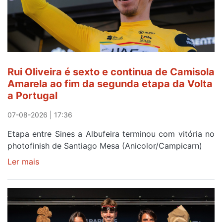
Rui
Oliveira
após
quinto
lugar
entre
Rui Oliveira é sexto e continua de Camisola
Beja
Amarela ao fim da segunda etapa da Volta
e
a Portugal
Elvas
07-08-2026 | 17:36
Etapa entre Sines a Albufeira terminou com vitória no
photofinish de Santiago Mesa (Anicolor/Campicarn)
Ler mais
sobre
Rui
Oliveira
é
sexto
e