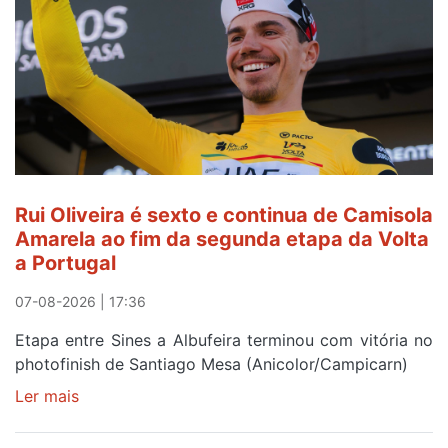
ser
do
gaiense
Rui
Oliveira
após
quinto
lugar
entre
Rui Oliveira é sexto e continua de Camisola
Beja
Amarela ao fim da segunda etapa da Volta
e
a Portugal
Elvas
07-08-2026 | 17:36
Etapa entre Sines a Albufeira terminou com vitória no
photofinish de Santiago Mesa (Anicolor/Campicarn)
Ler mais
sobre
Rui
Oliveira