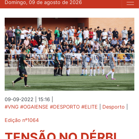
Domingo, 09 de agosto de 2026
09-09-2022 | 15:16
|
#VNG #OGAIENSE #DESPORTO #ELITE
|
Desporto
|
Edição nº1064
TENSÃO NO DÉRBI