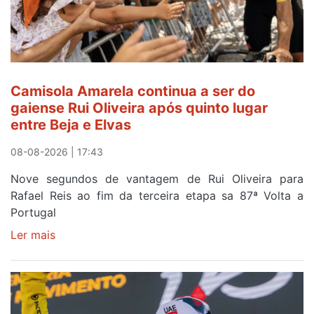
Camisola Amarela continua a ser do
gaiense Rui Oliveira após quinto lugar
entre Beja e Elvas
08-08-2026 | 17:43
Nove segundos de vantagem de Rui Oliveira para
Rafael Reis ao fim da terceira etapa sa 87ª Volta a
Portugal
Ler mais
sobre
Camisola
Amarela
continua
a