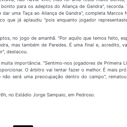
onito para os adeptos do Aliança de Gandra", recorda. 
 dar uma Taça ao Aliança de Gandra", completa Marcos 
ico que já aplaudiu "pois enquanto jogador representas
tos, no jogo de amanhã. "Por aquilo que temos feito, e
dra, mas também de Paredes. É uma final e, acredito, v
r", destacou.
ita importância. "Sentimo-nos jogadores de Primeira Li
roporcionar. O árbitro vai tentar fazer o melhor. É mais pr
ue não será uma preocupação dentro do campo", remato
s 16h, no Estádio Jorge Sampaio, em Pedroso.