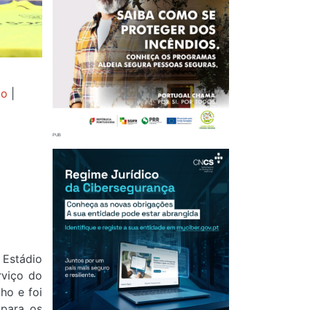
to
|
 Estádio
rviço do
ho e foi
 para os