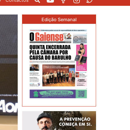
o
Contactos
Pesquisar
Youtube
Facebook
Instagram
Twitter
Edição Semanal