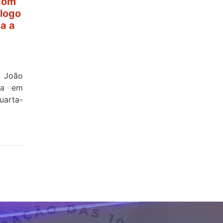
 com
ólogo
ta a
e João
ova em
uarta-