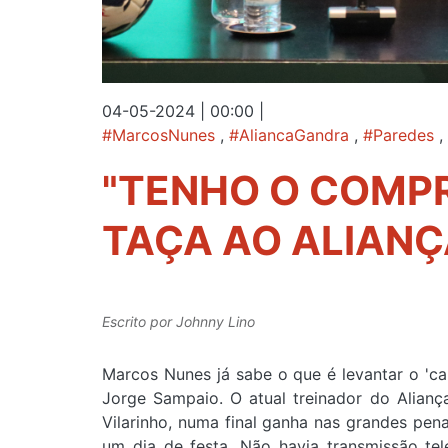
04-05-2024 | 00:00
|
#MarcosNunes
,
#AliancaGandra
,
#Paredes
,
"TENHO O COMP
TAÇA AO ALIANÇ
Escrito por
Johnny Lino
Marcos Nunes já sabe o que é levantar o 'ca
Jorge Sampaio. O atual treinador do Alianç
Vilarinho, numa final ganha nas grandes penal
um dia de festa. Não havia transmissão tel