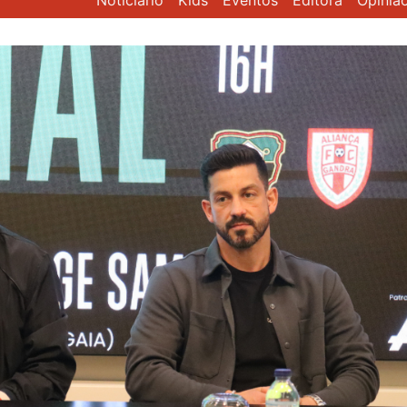
Noticiário
Kids
Eventos
Editora
Opiniã