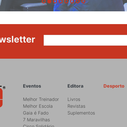
wsletter
Rodapé
Eventos
Editora
Desporto
Melhor Treinador
Livros
Melhor Escola
Revistas
Gaia é Fado
Suplementos
7 Maravilhas
Circo Solidário