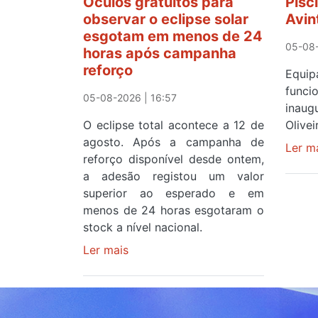
Óculos gratuitos para
Pisc
observar o eclipse solar
Avin
esgotam em menos de 24
05-08-
horas após campanha
reforço
Equ
func
05-08-2026 | 16:57
inau
O eclipse total acontece a 12 de
Olive
agosto. Após a campanha de
Ler m
reforço disponível desde ontem,
a adesão registou um valor
superior ao esperado e em
menos de 24 horas esgotaram o
stock a nível nacional.
Ler mais
sobre
Óculos
gratuitos
para