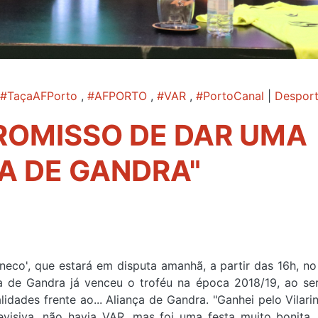
#TaçaAFPorto
,
#AFPORTO
,
#VAR
,
#PortoCanal
|
Despor
ROMISSO DE DAR UMA
A DE GANDRA"
neco', que estará em disputa amanhã, a partir das 16h, no
a de Gandra já venceu o troféu na época 2018/19, ao se
idades frente ao... Aliança de Gandra. "Ganhei pelo Vilarin
evisiva, não havia VAR, mas foi uma festa muito bonita,