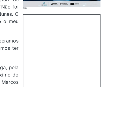
"Não foi
Nunes. O
te o meu
speramos
amos ter
ga, pela
óximo do
u Marcos