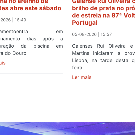
ina no areinho de
Gaiense Rui Oliveira
tes abre este sábado
brilho de prata no pr
de estreia na 87ª Vol
2026 | 16:49
Portugal
ipamentoentra em
05-08-2026 | 15:57
ionamento dias após a
guração da piscina em
Gaienses Rui Oliveira 
ira do Douro
Martins iniciaram a pr
Lisboa, na tarde desta q
ais
sobre
feira
Piscina
no
Ler mais
sobre
areinho
Gaiense
de
Rui
Avintes
Oliveira
abre
com
este
brilho
sábado
de
prata