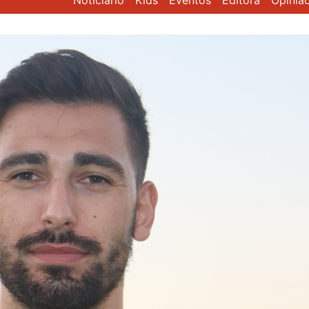
Noticiário
Kids
Eventos
Editora
Opiniã