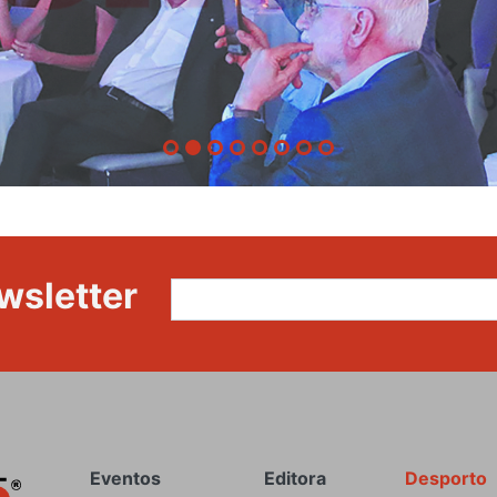
wsletter
Rodapé
Eventos
Editora
Desporto