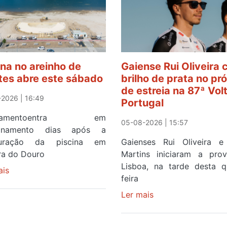
ina no areinho de
Gaiense Rui Oliveira
tes abre este sábado
brilho de prata no pr
de estreia na 87ª Vol
2026 | 16:49
Portugal
ipamentoentra em
05-08-2026 | 15:57
ionamento dias após a
guração da piscina em
Gaienses Rui Oliveira 
ira do Douro
Martins iniciaram a pr
Lisboa, na tarde desta q
ais
sobre
feira
Piscina
no
Ler mais
sobre
areinho
Gaiense
de
Rui