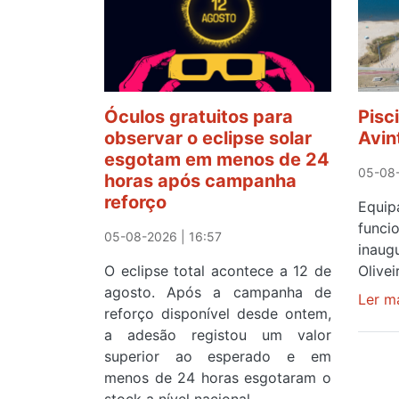
Óculos gratuitos para
Pisc
observar o eclipse solar
Avin
esgotam em menos de 24
05-08-
horas após campanha
reforço
Equ
func
05-08-2026 | 16:57
inau
O eclipse total acontece a 12 de
Olive
agosto. Após a campanha de
Ler m
reforço disponível desde ontem,
a adesão registou um valor
superior ao esperado e em
menos de 24 horas esgotaram o