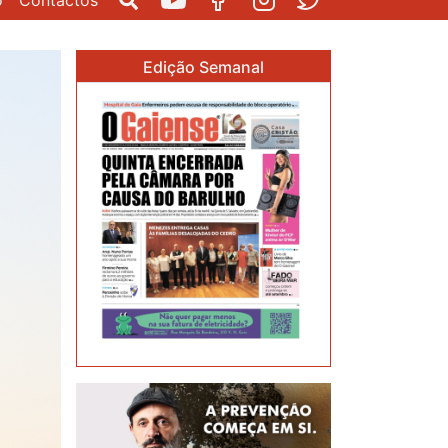
o
Contactos
Pesquisar
Youtube
Facebook
Instagram
Twitter
Edição Semanal