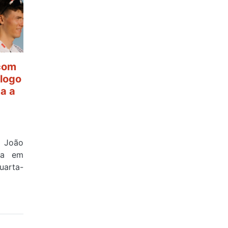
 com
ólogo
ta a
e João
ova em
uarta-