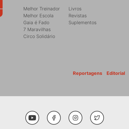
Melhor Treinador
Livros
Melhor Escola
Revistas
Gaia é Fado
Suplementos
7 Maravilhas
Circo Solidário
Reportagens
Editorial
Youtube
Facebook
Instagram
Twitter