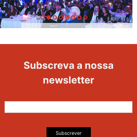
20 Anos -
Evento
22
Subscreva a nossa
Maravilhas
newsletter
Subscrever