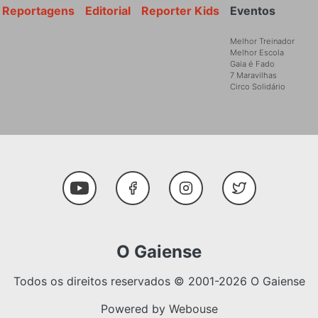
Reportagens
Editorial
Reporter Kids
Eventos
Melhor Treinador
Melhor Escola
Gaia é Fado
7 Maravilhas
Circo Solidário
Social Media
Youtube
Facebook
Instagram
Twitter
O Gaiense
Todos os direitos reservados © 2001-2026 O Gaiense
Powered by
Webouse