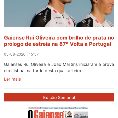
sábado
Gaiense Rui Oliveira com brilho de prata no
prólogo de estreia na 87ª Volta a Portugal
05-08-2026 | 15:57
Gaienses Rui Oliveira e João Martins iniciaram a prova
em Lisboa, na tarde desta quarta-feira
Ler mais
sobre
Gaiense
Rui
Edição Semanal
Oliveira
com
brilho
de