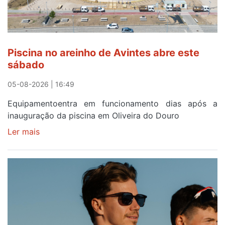
menos
de
24
horas
Piscina no areinho de Avintes abre este
após
sábado
campanha
reforço
05-08-2026 | 16:49
Equipamentoentra em funcionamento dias após a
inauguração da piscina em Oliveira do Douro
Ler mais
sobre
Piscina
no
areinho
de
Avintes
abre
este