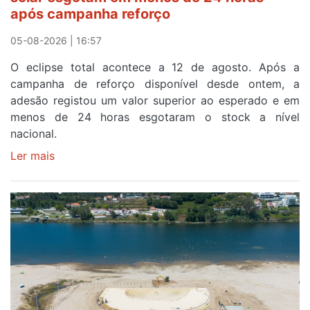
após campanha reforço
05-08-2026 | 16:57
O eclipse total acontece a 12 de agosto. Após a
campanha de reforço disponível desde ontem, a
adesão registou um valor superior ao esperado e em
menos de 24 horas esgotaram o stock a nível
nacional.
Ler mais
sobre
Óculos
gratuitos
para
observar
o
eclipse
solar
esgotam
em