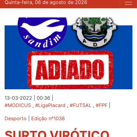
Quinta-feira, 06 de agosto de 2026
13-03-2022 | 00:36
|
#MODICUS
,
#LigaPlacard
,
#FUTSAL
,
#FPF
|
Desporto
|
Edição nº1038
SURTO VIRÓTICO