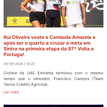
Camisola
Amarela
ao
fim
da
segunda
Rui Oliveira veste a Camisola Amarela e
etapa
após ser o quarto a cruzar a meta em
da
Sintra na primeira etapa da 87ª Volta a
Volta
Portugal
a
Portugal
06-08-2026 | 16:23
Ciclista da UAE Emirates terminou com o mesmo
tempo que o vencedor, Francisco Campos (Team
Tavira-Crédito Agrícola).
Ler mais
sobre
Rui
Oliveira