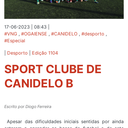
17-06-2023 | 08:43
|
#VNG
,
#OGAIENSE
,
#CANIDELO
,
#desporto
,
#Especial
|
Desporto
|
Edição 1104
SPORT CLUBE DE
CANIDELO B
Escrito por
Diogo Ferreira
Apesar das dificuldades iniciais sentidas por ainda