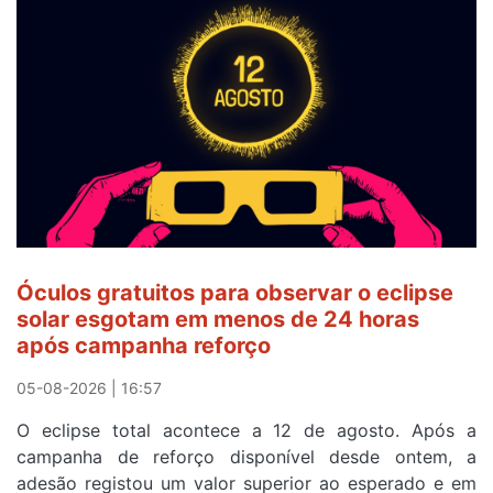
veste
a
Camisola
Amarela
e
após
ser
o
quarto
a
cruzar
Óculos gratuitos para observar o eclipse
a
solar esgotam em menos de 24 horas
meta
após campanha reforço
em
Sintra
05-08-2026 | 16:57
na
O eclipse total acontece a 12 de agosto. Após a
primeira
campanha de reforço disponível desde ontem, a
etapa
adesão registou um valor superior ao esperado e em
da