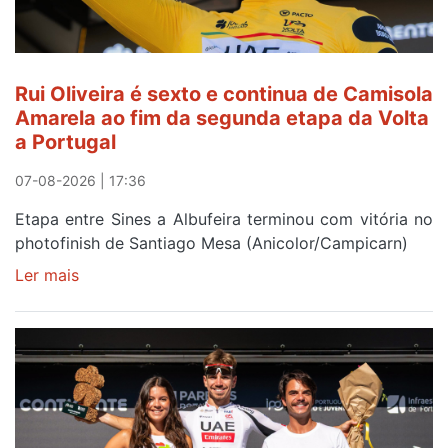
Rui Oliveira é sexto e continua de Camisola
Amarela ao fim da segunda etapa da Volta
a Portugal
07-08-2026 | 17:36
Etapa entre Sines a Albufeira terminou com vitória no
photofinish de Santiago Mesa (Anicolor/Campicarn)
Ler mais
sobre
Rui
Oliveira
é
sexto
e
continua
de