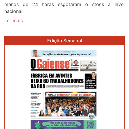
menos de 24 horas esgotaram o stock a nível
87ª
nacional.
Volta
a
Ler mais
sobre
Portugal
Óculos
gratuitos
Edição Semanal
para
observar
o
eclipse
solar
esgotam
em
menos
de
24
horas
após
campanha