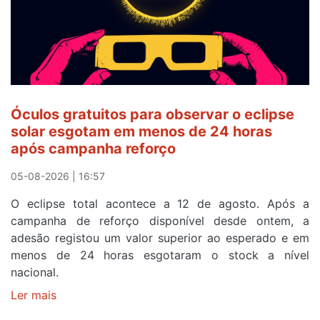
após
ser
o
quarto
a
cruzar
Óculos gratuitos para observar o eclipse
a
solar esgotam em menos de 24 horas
meta
após campanha reforço
em
Sintra
05-08-2026 | 16:57
na
O eclipse total acontece a 12 de agosto. Após a
primeira
campanha de reforço disponível desde ontem, a
etapa
adesão registou um valor superior ao esperado e em
da
menos de 24 horas esgotaram o stock a nível
87ª
nacional.
Volta
a
Ler mais
sobre
Portugal
Óculos