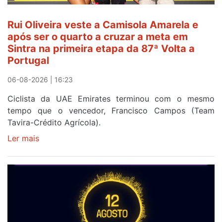
Rui Oliveira veste a Camisola Amarela e
após ser o quarto a cruzar a meta em
Sintra na primeira etapa da 87ª Volta a
Portugal
06-08-2026 | 16:23
Ciclista da UAE Emirates terminou com o mesmo
tempo que o vencedor, Francisco Campos (Team
Tavira-Crédito Agrícola).
Ler mais
sobre
Rui
Oliveira
veste
a
Camisola
Amarela
e