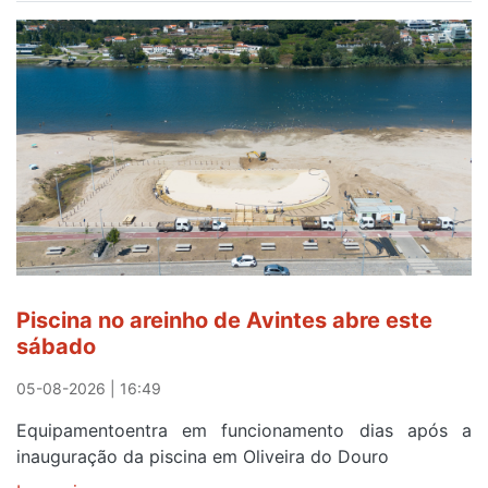
gratuitos
para
observar
o
eclipse
solar
esgotam
em
menos
de
24
horas
Piscina no areinho de Avintes abre este
após
sábado
campanha
reforço
05-08-2026 | 16:49
Equipamentoentra em funcionamento dias após a
inauguração da piscina em Oliveira do Douro