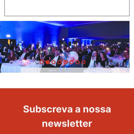
20 Anos -
Evento
22
Subscreva a nossa
Maravilhas
newsletter