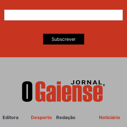
Subscrever
Rodapé
Editora
Desporto
Redação
Noticiário