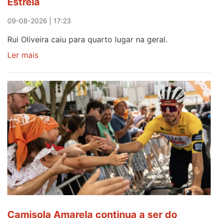
Estrela
09-08-2026 | 17:23
Rui Oliveira caiu para quarto lugar na geral.
Ler mais
sobre
Rui
Oliveira
perde
Camisola
Amarela,
mas
ganha
prémio
combatividade
na
Serra
da
Estrela
Camisola Amarela continua a ser do