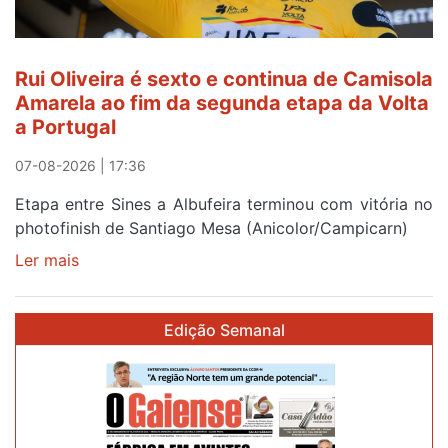
quinto
lugar
entre
Rui Oliveira é sexto e continua de Camisola
Beja
Amarela ao fim da segunda etapa da Volta
e
a Portugal
Elvas
07-08-2026 | 17:36
Etapa entre Sines a Albufeira terminou com vitória no
photofinish de Santiago Mesa (Anicolor/Campicarn)
Ler mais
sobre
Rui
Oliveira
Edição Semanal
é
sexto
e
continua
de