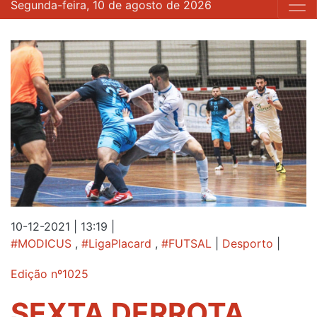
Segunda-feira, 10 de agosto de 2026
10-12-2021 | 13:19
|
#MODICUS
,
#LigaPlacard
,
#FUTSAL
|
Desporto
|
Edição nº1025
SEXTA DERROTA