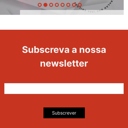
1000
Evento
Edições
Subscreva a nossa
newsletter
Subscrever