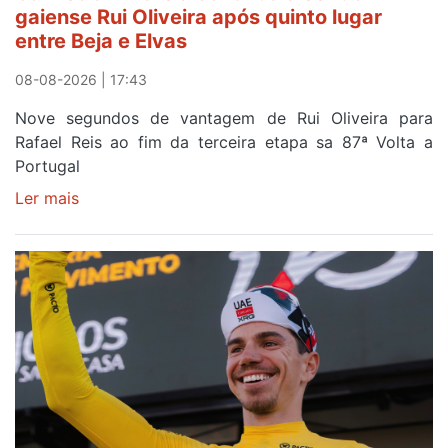
gaiense Rui Oliveira após quinto lugar
entre Beja e Elvas
08-08-2026 | 17:43
Nove segundos de vantagem de Rui Oliveira para
Rafael Reis ao fim da terceira etapa sa 87ª Volta a
Portugal
Ler mais
sobre
Camisola
Amarela
continua
a
ser
do
gaiense
Rui
Oliveira
após