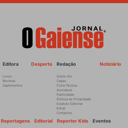
Rodapé
Editora
Desporto
Redação
Noticiário
Livros
Sobre nós
Revistas
Capas
Suplementos
Ficha Técnica
Assinatura
Publicidade
Política de Privacidade
Estatuto Editorial
Entrar
Contactos
Reportagens
Editorial
Reporter Kids
Eventos