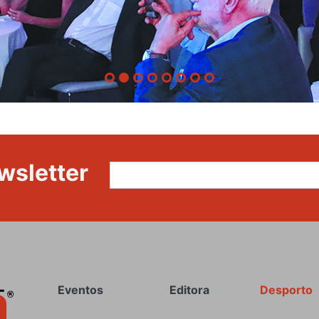
wsletter
Rodapé
Eventos
Editora
Desporto