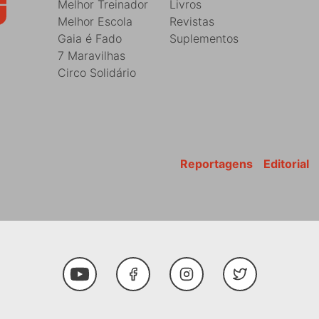
Melhor Treinador
Livros
Melhor Escola
Revistas
Gaia é Fado
Suplementos
7 Maravilhas
Circo Solidário
Reportagens
Editorial
Youtube
Facebook
Instagram
Twitter