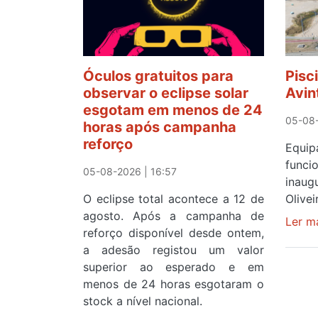
Óculos gratuitos para
Pisc
observar o eclipse solar
Avin
esgotam em menos de 24
05-08-
horas após campanha
reforço
Equ
func
05-08-2026 | 16:57
inau
O eclipse total acontece a 12 de
Olive
agosto. Após a campanha de
Ler m
reforço disponível desde ontem,
a adesão registou um valor
superior ao esperado e em
menos de 24 horas esgotaram o
stock a nível nacional.