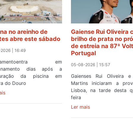
ina no areinho de
Gaiense Rui Oliveira
tes abre este sábado
brilho de prata no pr
de estreia na 87ª Vol
2026 | 16:49
Portugal
ipamentoentra em
05-08-2026 | 15:57
ionamento dias após a
guração da piscina em
Gaienses Rui Oliveira 
ira do Douro
Martins iniciaram a pr
Lisboa, na tarde desta q
ais
sobre
feira
Piscina
no
Ler mais
sobre
areinho
Gaiense
de
Rui
Avintes
Oliveira