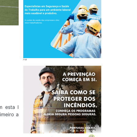
m esta I
imeiro a