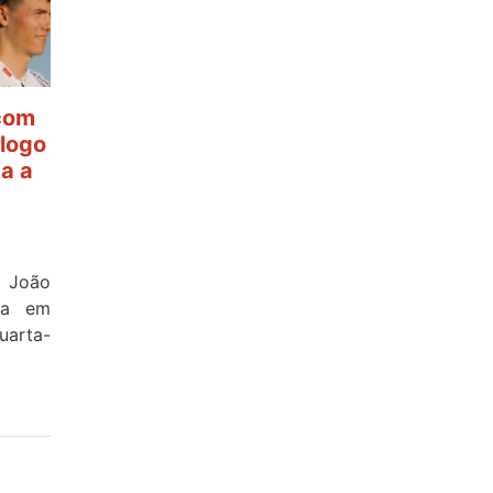
 com
ólogo
ta a
e João
ova em
uarta-