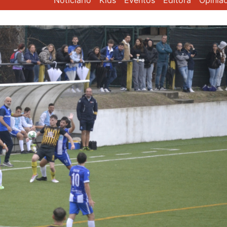
Noticiário
Kids
Eventos
Editora
Opiniã