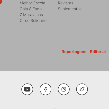
Melhor Escola
Revistas
Gaia é Fado
Suplementos
7 Maravilhas
Circo Solidário
Reportagens
Editorial
Youtube
Facebook
Instagram
Twitter