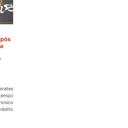
após
 a
ª
rates
tempo
cisco
édito