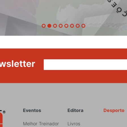
etapa
da
87ª
Volta
a
Portugal
wsletter
Rodapé
Eventos
Editora
Desporto
Melhor Treinador
Livros