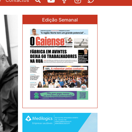
o
Contactos
Pesquisar
Youtube
Facebook
Instagram
Twitter
Edição Semanal