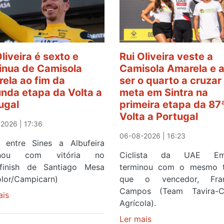
Oliveira é sexto e
Rui Oliveira veste a
inua de Camisola
Camisola Amarela e 
ela ao fim da
ser o quarto a cruzar
nda etapa da Volta a
meta em Sintra na
ugal
primeira etapa da 87
Volta a Portugal
2026 | 17:36
06-08-2026 | 16:23
 entre Sines a Albufeira
inou com vitória no
Ciclista da UAE Emi
finish de Santiago Mesa
terminou com o mesmo 
olor/Campicarn)
que o vencedor, Fran
Campos (Team Tavira-Cr
ais
sobre
Agrícola).
Rui
Oliveira
Ler mais
sobre