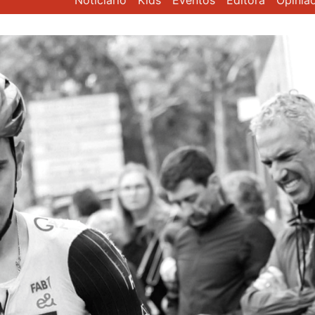
Noticiário
Kids
Eventos
Editora
Opiniã