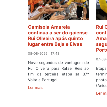
Camisola Amarela
Rui 
continua a ser do gaiense
cont
Rui Oliveira após quinto
Amar
lugar entre Beja e Elvas
segu
Port
08-08-2026 | 17:43
07-08-
Nove segundos de vantagem de
Rui Oliveira para Rafael Reis ao
Etapa
fim da terceira etapa sa 87ª
term
Volta a Portugal
photo
(Anic
Ler mais
sobre
Camisola
Ler m
Amarela
continua