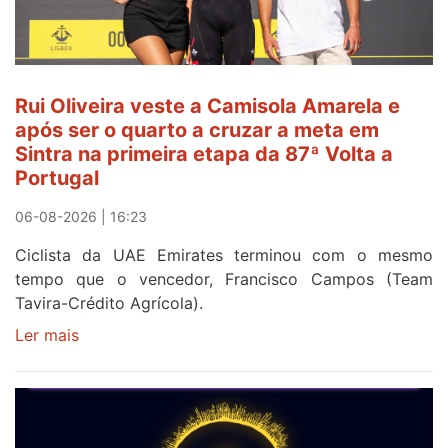
Rui Oliveira veste a Camisola Amarela e
após ser o quarto a cruzar a meta em
Sintra na primeira etapa da 87ª Volta a
Portugal
06-08-2026 | 16:23
Ciclista da UAE Emirates terminou com o mesmo
tempo que o vencedor, Francisco Campos (Team
Tavira-Crédito Agrícola).
Ler mais
sobre
Rui
Oliveira
veste
a