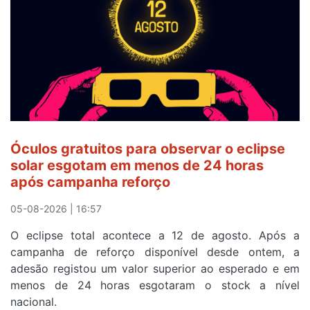
Camisola
Amarela
e
após
ser
o
quarto
a
cruzar
Óculos gratuitos para observar o eclipse
a
solar esgotam em menos de 24 horas
meta
após campanha reforço
em
Sintra
05-08-2026 | 16:57
na
O eclipse total acontece a 12 de agosto. Após a
primeira
campanha de reforço disponível desde ontem, a
etapa
adesão registou um valor superior ao esperado e em
da
menos de 24 horas esgotaram o stock a nível
87ª
nacional.
Volta