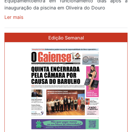
Equipamentoentra em funcionamento dias após a
inauguração da piscina em Oliveira do Douro
Ler mais
sobre
Piscina
no
Edição Semanal
areinho
de
Avintes
abre
este
sábado