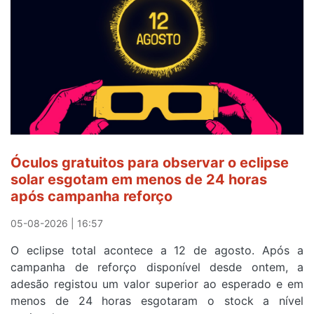
Camisola
Amarela
e
após
ser
o
quarto
a
cruzar
Óculos gratuitos para observar o eclipse
a
solar esgotam em menos de 24 horas
meta
após campanha reforço
em
Sintra
05-08-2026 | 16:57
na
O eclipse total acontece a 12 de agosto. Após a
primeira
campanha de reforço disponível desde ontem, a
etapa
adesão registou um valor superior ao esperado e em
da
menos de 24 horas esgotaram o stock a nível
87ª