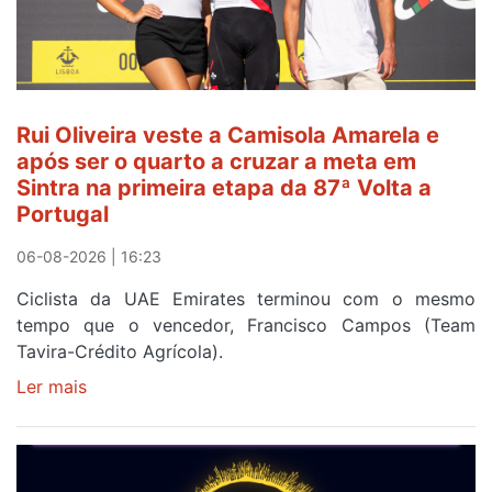
Amarela
ao
fim
da
segunda
Rui Oliveira veste a Camisola Amarela e
etapa
após ser o quarto a cruzar a meta em
da
Sintra na primeira etapa da 87ª Volta a
Volta
Portugal
a
Portugal
06-08-2026 | 16:23
Ciclista da UAE Emirates terminou com o mesmo
tempo que o vencedor, Francisco Campos (Team
Tavira-Crédito Agrícola).
Ler mais
sobre
Rui
Oliveira
veste
a