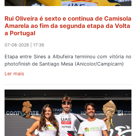
Rui Oliveira é sexto e continua de Camisola
Amarela ao fim da segunda etapa da Volta
a Portugal
07-08-2026 | 17:36
Etapa entre Sines a Albufeira terminou com vitória no
photofinish de Santiago Mesa (Anicolor/Campicarn)
Ler mais
sobre
Rui
Oliveira
é
sexto
e
continua
de
Camisola