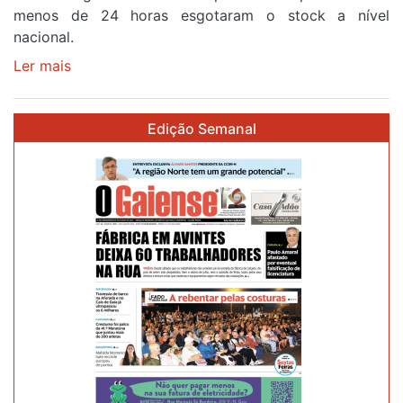
menos de 24 horas esgotaram o stock a nível
87ª
nacional.
Volta
a
Ler mais
sobre
Portugal
Óculos
gratuitos
Edição Semanal
para
observar
o
eclipse
solar
esgotam
em
menos
de
24
horas
após
campanha