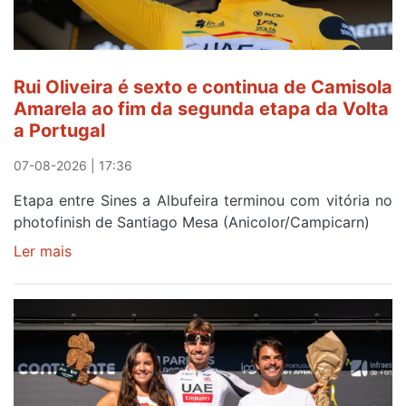
Rui Oliveira é sexto e continua de Camisola
Amarela ao fim da segunda etapa da Volta
a Portugal
07-08-2026 | 17:36
Etapa entre Sines a Albufeira terminou com vitória no
photofinish de Santiago Mesa (Anicolor/Campicarn)
Ler mais
sobre
Rui
Oliveira
é
sexto
e
continua
de