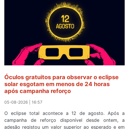
veste
a
Camisola
Amarela
e
após
ser
o
quarto
a
cruzar
Óculos gratuitos para observar o eclipse
a
solar esgotam em menos de 24 horas
meta
após campanha reforço
em
Sintra
05-08-2026 | 16:57
na
O eclipse total acontece a 12 de agosto. Após a
primeira
campanha de reforço disponível desde ontem, a
etapa
adesão registou um valor superior ao esperado e em
da