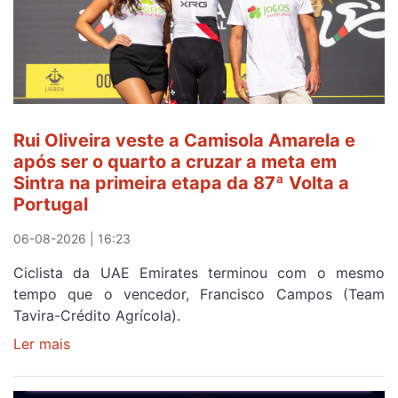
Camisola
Amarela
ao
fim
da
segunda
Rui Oliveira veste a Camisola Amarela e
etapa
após ser o quarto a cruzar a meta em
da
Sintra na primeira etapa da 87ª Volta a
Volta
Portugal
a
Portugal
06-08-2026 | 16:23
Ciclista da UAE Emirates terminou com o mesmo
tempo que o vencedor, Francisco Campos (Team
Tavira-Crédito Agrícola).
Ler mais
sobre
Rui
Oliveira