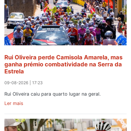
Rui Oliveira perde Camisola Amarela, mas
ganha prémio combatividade na Serra da
Estrela
09-08-2026 | 17:23
Rui Oliveira caiu para quarto lugar na geral.
Ler mais
sobre
Rui
Oliveira
perde