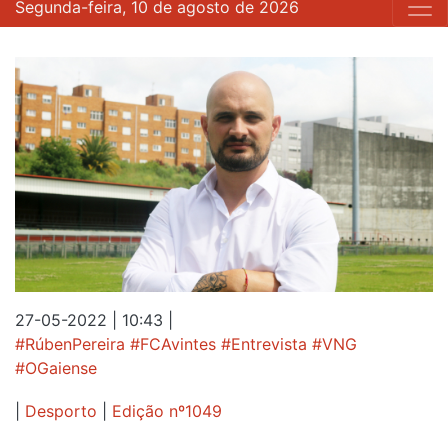
Segunda-feira, 10 de agosto de 2026
27-05-2022 | 10:43
|
#RúbenPereira #FCAvintes #Entrevista #VNG
#OGaiense
|
Desporto
|
Edição nº1049