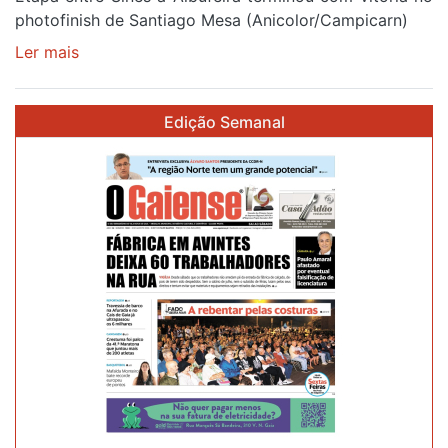
photofinish de Santiago Mesa (Anicolor/Campicarn)
Ler mais
sobre
Rui
Oliveira
Edição Semanal
é
sexto
e
continua
de
Camisola
Amarela
ao
fim
da
segunda
etapa
da
Volta