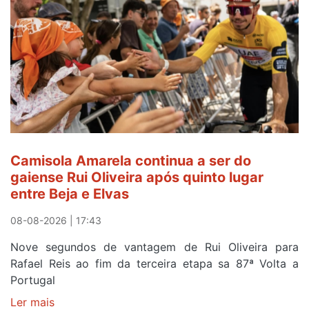
Camisola
Amarela,
mas
ganha
prémio
combatividade
na
Serra
da
Estrela
Camisola Amarela continua a ser do
gaiense Rui Oliveira após quinto lugar
entre Beja e Elvas
08-08-2026 | 17:43
Nove segundos de vantagem de Rui Oliveira para
Rafael Reis ao fim da terceira etapa sa 87ª Volta a
Portugal
Ler mais
sobre