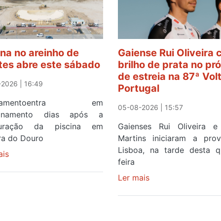
ina no areinho de
Gaiense Rui Oliveira
tes abre este sábado
brilho de prata no pr
de estreia na 87ª Vol
2026 | 16:49
Portugal
ipamentoentra em
05-08-2026 | 15:57
ionamento dias após a
guração da piscina em
Gaienses Rui Oliveira 
ira do Douro
Martins iniciaram a pr
Lisboa, na tarde desta q
ais
sobre
feira
Piscina
no
Ler mais
sobre
areinho
Gaiense
de
Rui
Avintes
Oliveira