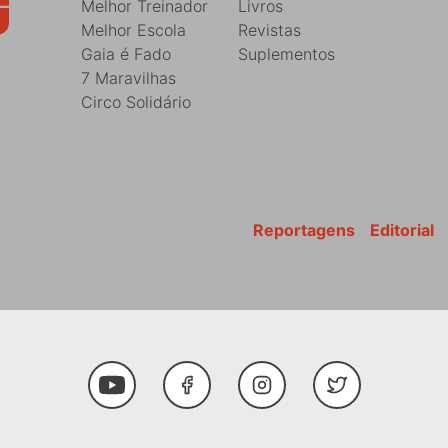
Melhor Treinador
Livros
Melhor Escola
Revistas
Gaia é Fado
Suplementos
7 Maravilhas
Circo Solidário
Reportagens
Editorial
Youtube
Facebook
Instagram
Twitter