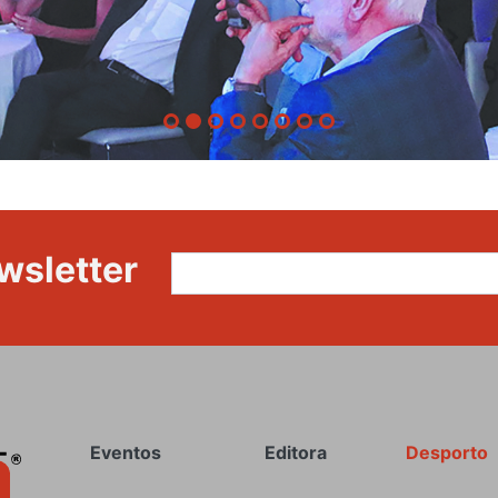
wsletter
Rodapé
Eventos
Editora
Desporto