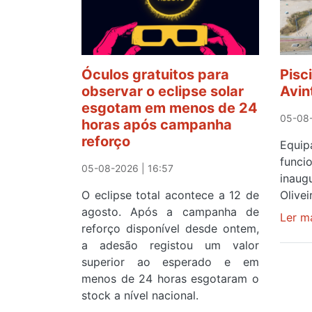
Óculos gratuitos para
Pisc
observar o eclipse solar
Avin
esgotam em menos de 24
05-08-
horas após campanha
reforço
Equ
func
05-08-2026 | 16:57
inau
O eclipse total acontece a 12 de
Olive
agosto. Após a campanha de
Ler m
reforço disponível desde ontem,
a adesão registou um valor
superior ao esperado e em
menos de 24 horas esgotaram o
stock a nível nacional.