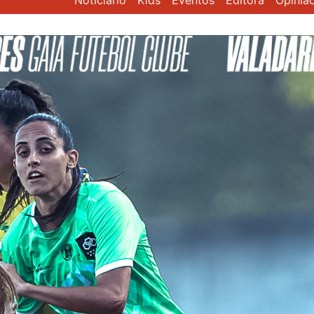
Noticiário
Kids
Eventos
Editora
Opiniã