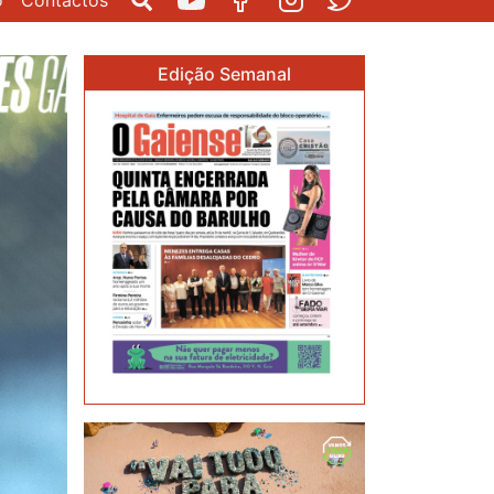
o
Contactos
Pesquisar
Youtube
Facebook
Instagram
Twitter
Edição Semanal