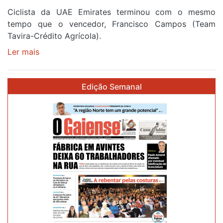
Ciclista da UAE Emirates terminou com o mesmo
tempo que o vencedor, Francisco Campos (Team
Tavira-Crédito Agrícola).
Ler mais
sobre
Rui
Oliveira
Edição Semanal
veste
a
Camisola
Amarela
e
após
ser
o
quarto
a
cruzar
a