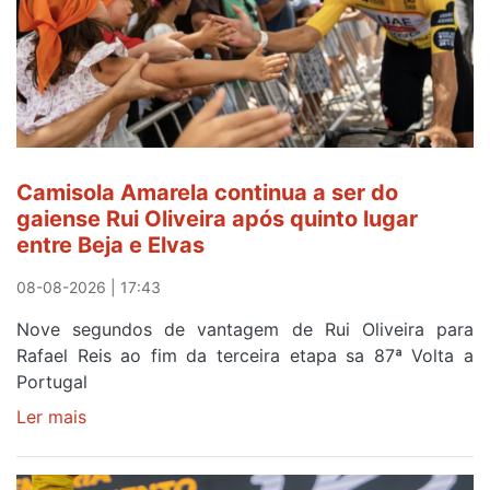
Camisola Amarela continua a ser do
gaiense Rui Oliveira após quinto lugar
entre Beja e Elvas
08-08-2026 | 17:43
Nove segundos de vantagem de Rui Oliveira para
Rafael Reis ao fim da terceira etapa sa 87ª Volta a
Portugal
Ler mais
sobre
Camisola
Amarela