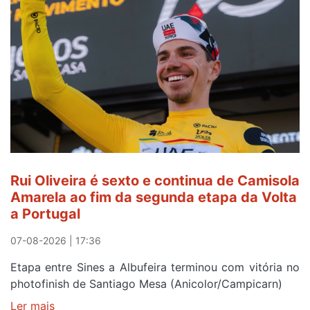
continua
a
ser
do
gaiense
Rui
Oliveira
após
quinto
lugar
entre
Rui Oliveira é sexto e continua de Camisola
Beja
Amarela ao fim da segunda etapa da Volta
e
a Portugal
Elvas
07-08-2026 | 17:36
Etapa entre Sines a Albufeira terminou com vitória no
photofinish de Santiago Mesa (Anicolor/Campicarn)
Ler mais
sobre