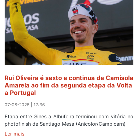
a
ser
do
gaiense
Rui
Oliveira
após
quinto
lugar
entre
Rui Oliveira é sexto e continua de Camisola
Beja
Amarela ao fim da segunda etapa da Volta
e
a Portugal
Elvas
07-08-2026 | 17:36
Etapa entre Sines a Albufeira terminou com vitória no
photofinish de Santiago Mesa (Anicolor/Campicarn)
Ler mais
sobre