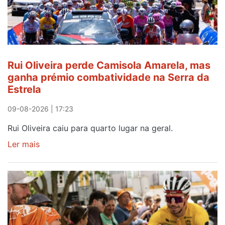
Rui Oliveira perde Camisola Amarela, mas
ganha prémio combatividade na Serra da
Estrela
09-08-2026 | 17:23
Rui Oliveira caiu para quarto lugar na geral.
Ler mais
sobre
Rui
Oliveira
perde
Camisola
Amarela,
mas