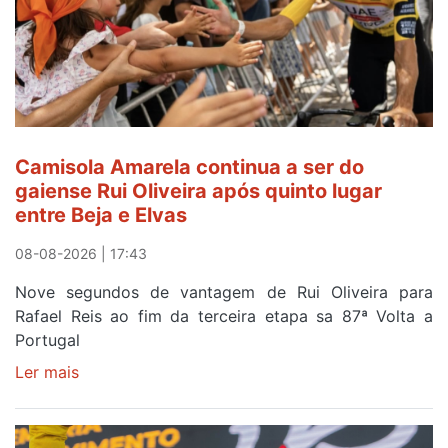
ganha
prémio
combatividade
na
Serra
da
Estrela
Camisola Amarela continua a ser do
gaiense Rui Oliveira após quinto lugar
entre Beja e Elvas
08-08-2026 | 17:43
Nove segundos de vantagem de Rui Oliveira para
Rafael Reis ao fim da terceira etapa sa 87ª Volta a
Portugal
Ler mais
sobre
Camisola
Amarela
continua