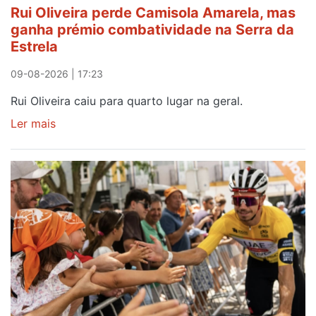
Rui Oliveira perde Camisola Amarela, mas
ganha prémio combatividade na Serra da
Estrela
09-08-2026 | 17:23
Rui Oliveira caiu para quarto lugar na geral.
Ler mais
sobre
Rui
Oliveira
perde
Camisola
Amarela,
mas
ganha
prémio
combatividade
na
Serra