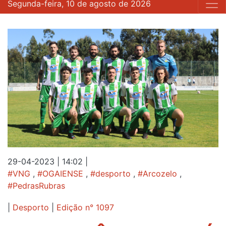
Segunda-feira, 10 de agosto de 2026
29-04-2023 | 14:02
|
#VNG
,
#OGAIENSE
,
#desporto
,
#Arcozelo
,
#PedrasRubras
|
Desporto
|
Edição n° 1097