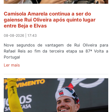
da
Estrela
Camisola Amarela continua a ser do
gaiense Rui Oliveira após quinto lugar
entre Beja e Elvas
08-08-2026 | 17:43
Nove segundos de vantagem de Rui Oliveira para
Rafael Reis ao fim da terceira etapa sa 87ª Volta a
Portugal
Ler mais
sobre
Camisola
Amarela
continua
a
ser
do
gaiense