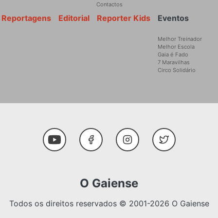
Contactos
Reportagens
Editorial
Reporter Kids
Eventos
Melhor Treinador
Melhor Escola
Gaia é Fado
7 Maravilhas
Circo Solidário
Social Media
Youtube
Facebook
Instagram
Twitter
O Gaiense
Todos os direitos reservados © 2001-2026 O Gaiense