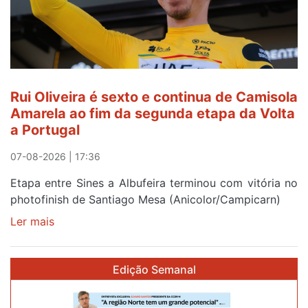
Rui
Oliveira
após
quinto
lugar
entre
Rui Oliveira é sexto e continua de Camisola
Beja
Amarela ao fim da segunda etapa da Volta
e
a Portugal
Elvas
07-08-2026 | 17:36
Etapa entre Sines a Albufeira terminou com vitória no
photofinish de Santiago Mesa (Anicolor/Campicarn)
Ler mais
sobre
Rui
Oliveira
Edição Semanal
é
sexto
e