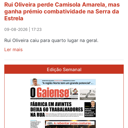
Rui Oliveira perde Camisola Amarela, mas
ganha prémio combatividade na Serra da
Estrela
09-08-2026 | 17:23
Rui Oliveira caiu para quarto lugar na geral.
Ler mais
sobre
Rui
Oliveira
Edição Semanal
perde
Camisola
Amarela,
mas
ganha
prémio
combatividade
na
Serra