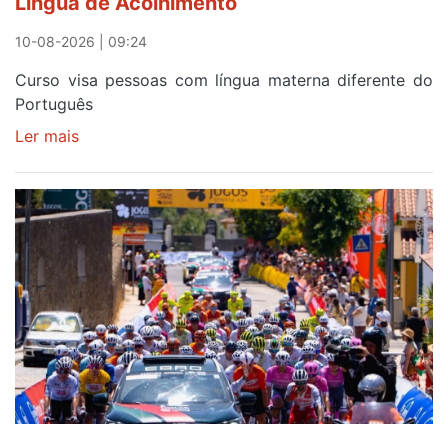
Língua de Acolhimento
Volta
a
10-08-2026 | 09:24
Portugal
Curso visa pessoas com língua materna diferente do
Português
Ler mais
sobre
Escola
D.
Pedro
I
abre
curso
de
Português
Língua
de
Acolhimento