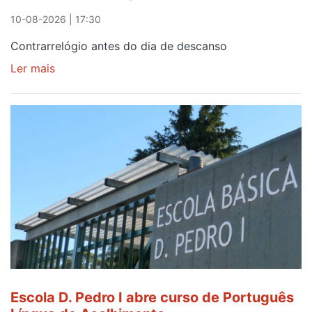
10-08-2026 | 17:30
Contrarrelógio antes do dia de descanso
Ler mais
sobre
Resultados
de
Rui
Oliveira
e
João
Martins
no
contrarrelógio
desta
segunda-
feira
na
Escola D. Pedro I abre curso de Português
87ª