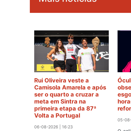
Rui Oliveira veste a
Ócul
Camisola Amarela e após
obse
ser o quarto a cruzar a
esgo
meta em Sintra na
hora
primeira etapa da 87ª
refo
Volta a Portugal
05-08-
06-08-2026 | 16:23