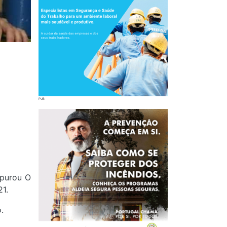
apurou O
21.
o.