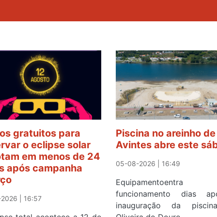
os gratuitos para
Piscina no areinho de
rvar o eclipse solar
Avintes abre este sá
tam em menos de 24
05-08-2026 | 16:49
s após campanha
rço
Equipamentoentr
funcionamento dias a
2026 | 16:57
inauguração da pisci