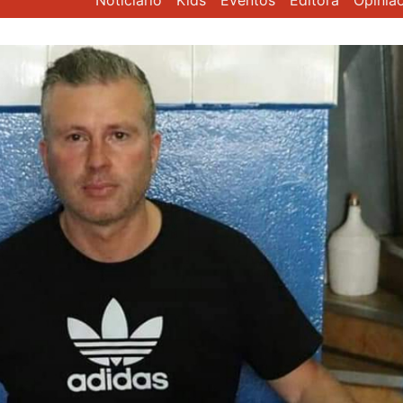
Noticiário
Kids
Eventos
Editora
Opiniã