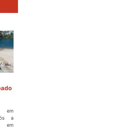
bado
a em
pós a
na em