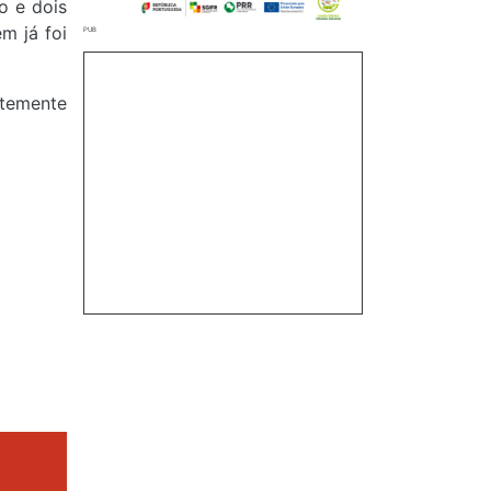
o e dois
m já foi
ntemente
.