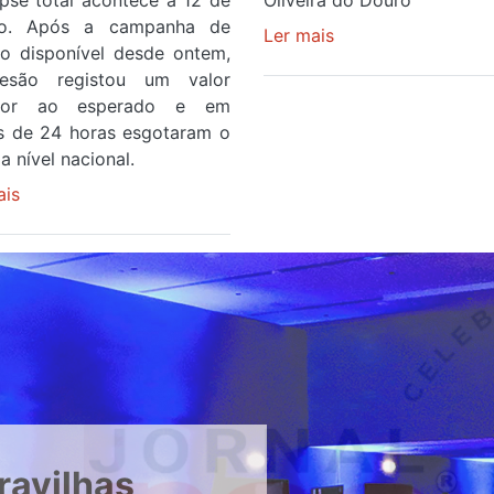
ipse total acontece a 12 de
Oliveira do Douro
to. Após a campanha de
Ler mais
sobre
ço disponível desde ontem,
Piscina
esão registou um valor
no
rior ao esperado e em
areinho
 de 24 horas esgotaram o
de
a nível nacional.
Avintes
ais
sobre
abre
Óculos
este
gratuitos
sábado
para
observar
o
eclipse
solar
esgotam
em
menos
ravilhas
de