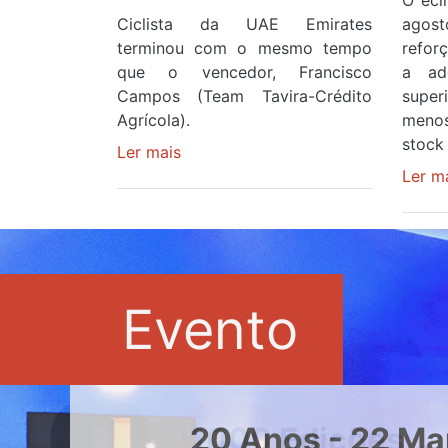
O ecl
Ciclista da UAE Emirates
agos
terminou com o mesmo tempo
refor
que o vencedor, Francisco
a ad
Campos (Team Tavira-Crédito
supe
Agrícola).
menos
stock 
Ler mais
sobre
Rui
Ler m
Oliveira
veste
a
Camisola
Amarela
Evento
e
após
ser
o
quarto
20 Anos - 22 Ma
a