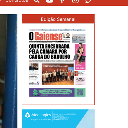
o
Contactos
Pesquisar
Youtube
Facebook
Instagram
Twitter
Edição Semanal