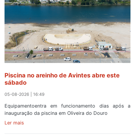
observar
o
eclipse
solar
esgotam
em
menos
de
24
horas
Piscina no areinho de Avintes abre este
após
sábado
campanha
reforço
05-08-2026 | 16:49
Equipamentoentra em funcionamento dias após a
inauguração da piscina em Oliveira do Douro
Ler mais
sobre
Piscina