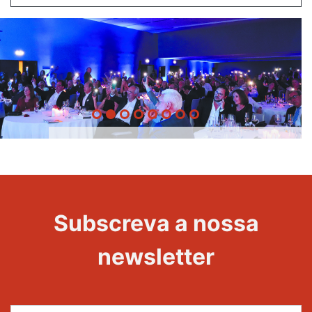
20 Anos -
Evento
22
Subscreva a nossa
Maravilhas
newsletter