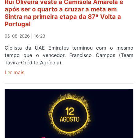
Rui Oliveira veste a Camisola Amarela e
após ser o quarto a cruzar a meta em
Sintra na primeira etapa da 87ª Volta a
Portugal
06-08-2026 | 16:23
Ciclista da UAE Emirates terminou com o mesmo
tempo que o vencedor, Francisco Campos (Team
Tavira-Crédito Agrícola).
Ler mais
sobre
Rui
Oliveira
veste
a
Camisola
Amarela
e
após