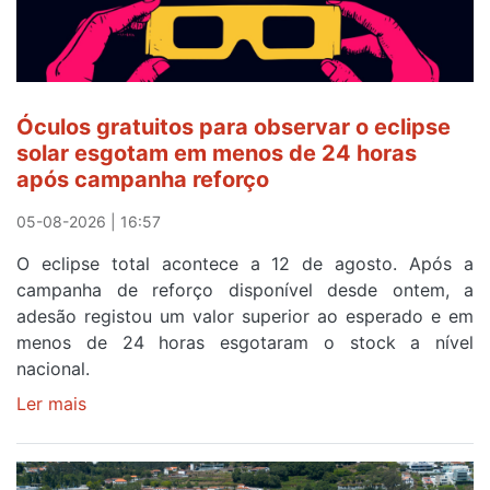
ser
o
quarto
a
cruzar
Óculos gratuitos para observar o eclipse
a
solar esgotam em menos de 24 horas
meta
após campanha reforço
em
Sintra
05-08-2026 | 16:57
na
O eclipse total acontece a 12 de agosto. Após a
primeira
campanha de reforço disponível desde ontem, a
etapa
adesão registou um valor superior ao esperado e em
da
menos de 24 horas esgotaram o stock a nível
87ª
nacional.
Volta
a
Ler mais
sobre
Portugal
Óculos
gratuitos
para