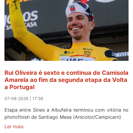
a
ser
do
gaiense
Rui
Oliveira
após
quinto
lugar
entre
Rui Oliveira é sexto e continua de Camisola
Beja
Amarela ao fim da segunda etapa da Volta
e
a Portugal
Elvas
07-08-2026 | 17:36
Etapa entre Sines a Albufeira terminou com vitória no
photofinish de Santiago Mesa (Anicolor/Campicarn)
Ler mais
sobre