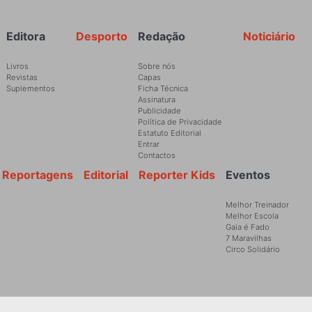
Rodapé
Editora
Desporto
Redação
Noticiário
Livros
Sobre nós
Revistas
Capas
Suplementos
Ficha Técnica
Assinatura
Publicidade
Política de Privacidade
Estatuto Editorial
Entrar
Contactos
Reportagens
Editorial
Reporter Kids
Eventos
Melhor Treinador
Melhor Escola
Gaia é Fado
7 Maravilhas
Circo Solidário