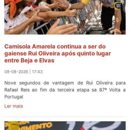
Camisola Amarela continua a ser do
gaiense Rui Oliveira após quinto lugar
entre Beja e Elvas
08-08-2026 | 17:43
Nove segundos de vantagem de Rui Oliveira para
Rafael Reis ao fim da terceira etapa sa 87ª Volta a
Portugal
Ler mais
sobre
Camisola
Amarela
continua