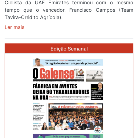
Ciclista da UAE Emirates terminou com o mesmo
tempo que o vencedor, Francisco Campos (Team
Tavira-Crédito Agrícola).
Ler mais
sobre
Rui
Oliveira
Edição Semanal
veste
a
Camisola
Amarela
e
após
ser
o
quarto
a
cruzar
a
meta