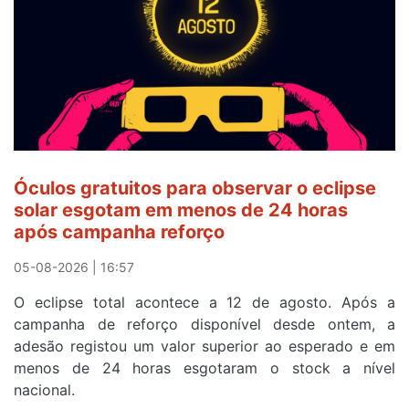
Amarela
e
após
ser
o
quarto
a
cruzar
Óculos gratuitos para observar o eclipse
a
solar esgotam em menos de 24 horas
meta
após campanha reforço
em
Sintra
05-08-2026 | 16:57
na
O eclipse total acontece a 12 de agosto. Após a
primeira
campanha de reforço disponível desde ontem, a
etapa
adesão registou um valor superior ao esperado e em
da
menos de 24 horas esgotaram o stock a nível
87ª
nacional.
Volta