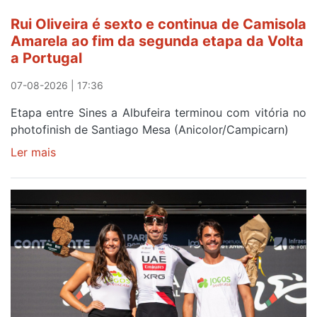
Rui Oliveira é sexto e continua de Camisola
Amarela ao fim da segunda etapa da Volta
a Portugal
07-08-2026 | 17:36
Etapa entre Sines a Albufeira terminou com vitória no
photofinish de Santiago Mesa (Anicolor/Campicarn)
Ler mais
sobre
Rui
Oliveira
é
sexto
e
continua
de
Camisola
Amarela