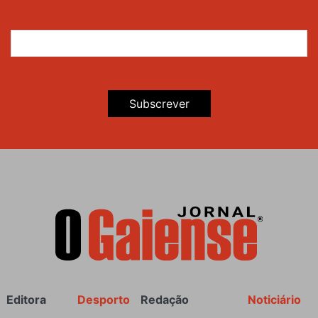
Subscrever
Rodapé
Editora
Desporto
Redação
Noticiário