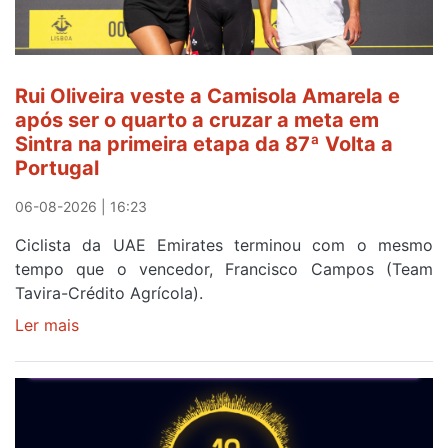
ao
fim
da
segunda
Rui Oliveira veste a Camisola Amarela e
etapa
após ser o quarto a cruzar a meta em
da
Sintra na primeira etapa da 87ª Volta a
Volta
Portugal
a
Portugal
06-08-2026 | 16:23
Ciclista da UAE Emirates terminou com o mesmo
tempo que o vencedor, Francisco Campos (Team
Tavira-Crédito Agrícola).
Ler mais
sobre
Rui
Oliveira
veste
a
Camisola