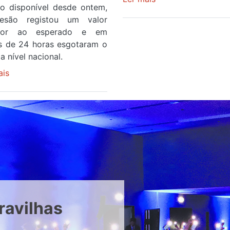
ço disponível desde ontem,
Piscina
esão registou um valor
no
rior ao esperado e em
areinho
 de 24 horas esgotaram o
de
a nível nacional.
Avintes
ais
sobre
abre
Óculos
este
gratuitos
sábado
para
observar
o
eclipse
solar
esgotam
em
menos
ravilhas
de
24