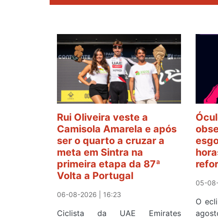
Rui Oliveira veste a
Ócul
Camisola Amarela e após
obse
ser o quarto a cruzar a
esgo
meta em Sintra na
hora
primeira etapa da 87ª
refo
Volta a Portugal
05-08-
06-08-2026 | 16:23
O ecl
Ciclista da UAE Emirates
agos