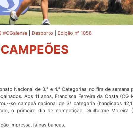
G #OGaiense
|
Desporto
|
Edição nº 1058
 CAMPEÕES
nato Nacional de 3.ª e 4.ª Categorias, no fim de semana 
edalhados. Aos 11 anos, Francisca Ferreira da Costa (CG 
u--se campeã nacional de 3ª categoria (handicaps 12,1 
ado, o primeiro dia de competição. Guilherme Moreira 
ção impressa, já nas bancas.