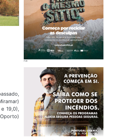
passado,
Miramar)
e 19,0),
(Oporto)