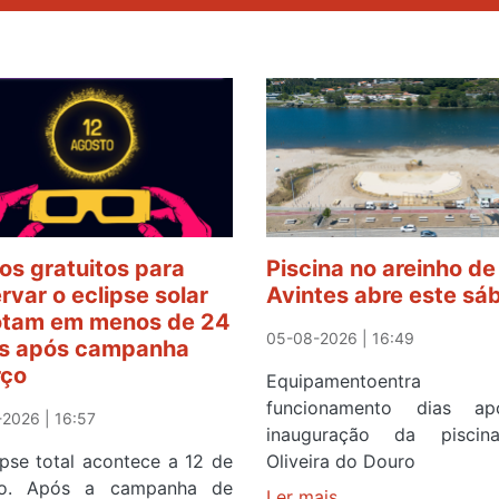
os gratuitos para
Piscina no areinho de
rvar o eclipse solar
Avintes abre este sá
tam em menos de 24
05-08-2026 | 16:49
s após campanha
rço
Equipamentoentr
funcionamento dias a
2026 | 16:57
inauguração da pisci
ipse total acontece a 12 de
Oliveira do Douro
to. Após a campanha de
Ler mais
sobre