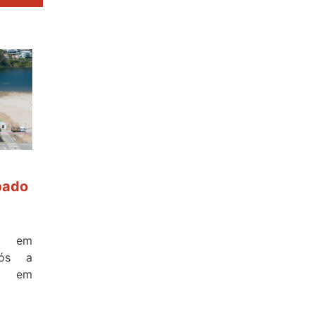
bado
a em
pós a
na em