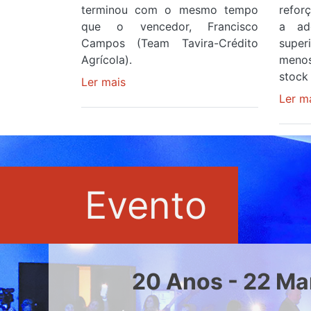
terminou com o mesmo tempo
refor
que o vencedor, Francisco
a ad
Campos (Team Tavira-Crédito
supe
Agrícola).
menos
stock 
Ler mais
sobre
Rui
Ler m
Oliveira
veste
a
Camisola
Amarela
Evento
e
após
ser
o
quarto
20 Anos - 22 Ma
a
cruzar