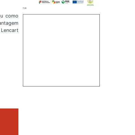
gou como
vantagem
 Lencart