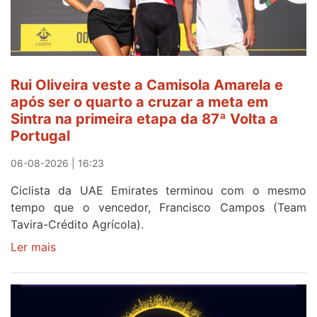
Rui Oliveira veste a Camisola Amarela e
após ser o quarto a cruzar a meta em
Sintra na primeira etapa da 87ª Volta a
Portugal
06-08-2026 | 16:23
Ciclista da UAE Emirates terminou com o mesmo
tempo que o vencedor, Francisco Campos (Team
Tavira-Crédito Agrícola).
Ler mais
sobre
Rui
Oliveira
veste
a