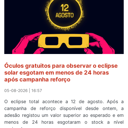
Camisola
Amarela
e
após
ser
o
quarto
a
cruzar
Óculos gratuitos para observar o eclipse
a
solar esgotam em menos de 24 horas
meta
após campanha reforço
em
Sintra
05-08-2026 | 16:57
na
O eclipse total acontece a 12 de agosto. Após a
primeira
campanha de reforço disponível desde ontem, a
etapa
adesão registou um valor superior ao esperado e em
da
menos de 24 horas esgotaram o stock a nível
87ª