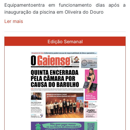
Equipamentoentra em funcionamento dias após a
inauguração da piscina em Oliveira do Douro
Ler mais
sobre
Piscina
no
Edição Semanal
areinho
de
Avintes
abre
este
sábado