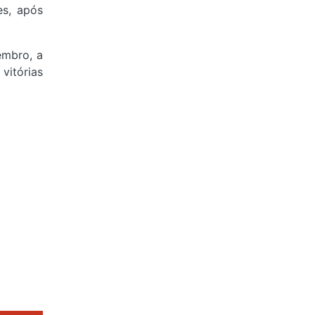
es, após
embro, a
vitórias