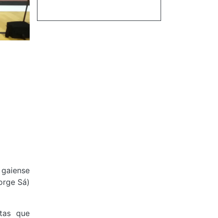
 gaiense
orge Sá)
tas que