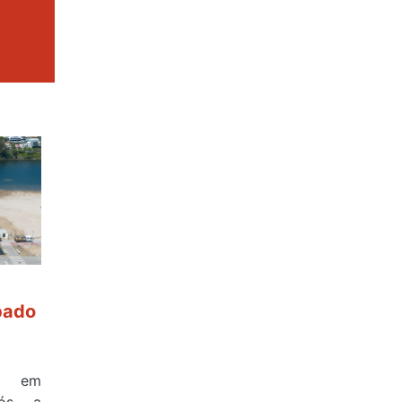
bado
a em