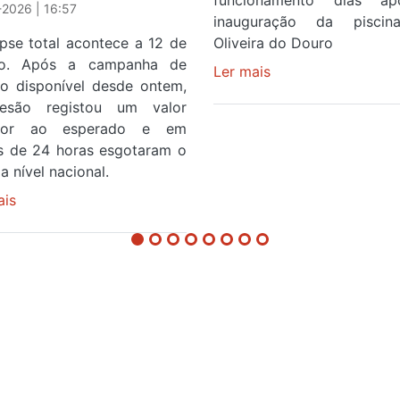
funcionamento dias a
2026 | 16:57
inauguração da pisci
ipse total acontece a 12 de
Oliveira do Douro
to. Após a campanha de
Ler mais
sobre
ço disponível desde ontem,
Piscina
esão registou um valor
no
rior ao esperado e em
areinho
 de 24 horas esgotaram o
de
a nível nacional.
Avintes
ais
sobre
abre
Óculos
este
gratuitos
sábado
para
observar
o
eclipse
solar
esgotam
em