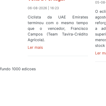
05-08-
06-08-2026 | 16:23
O ecl
Ciclista da UAE Emirates
agos
terminou com o mesmo tempo
refor
que o vencedor, Francisco
a ad
Campos (Team Tavira-Crédito
supe
Agrícola).
menos
stock 
Ler mais
sobre
Rui
Ler m
Oliveira
veste
a
Camisola
Amarela
Evento
e
após
ser
o