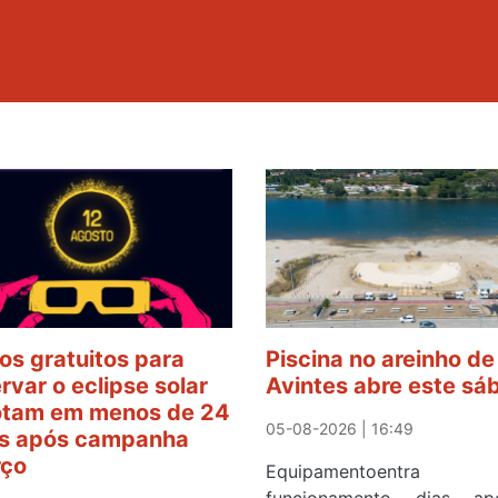
os gratuitos para
Piscina no areinho de
rvar o eclipse solar
Avintes abre este sá
tam em menos de 24
05-08-2026 | 16:49
s após campanha
rço
Equipamentoentr