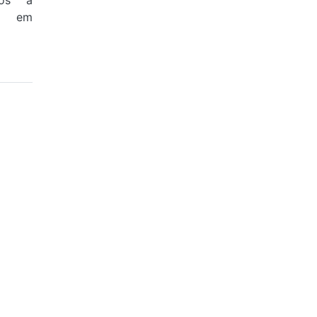
pós a
na em