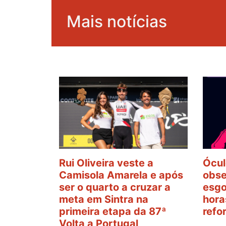
Mais notícias
Rui Oliveira veste a
Ócul
Camisola Amarela e após
obse
ser o quarto a cruzar a
esgo
meta em Sintra na
hora
primeira etapa da 87ª
refo
Volta a Portugal