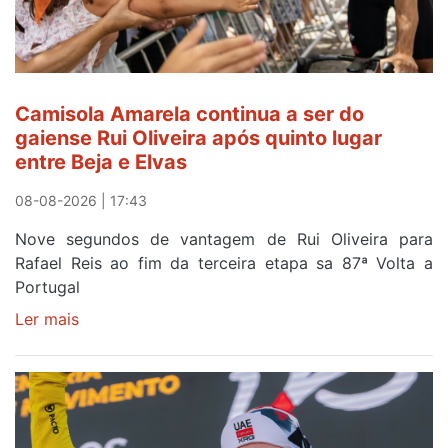
Camisola Amarela continua a ser do
gaiense Rui Oliveira após quinto lugar
entre Beja e Elvas
08-08-2026 | 17:43
Nove segundos de vantagem de Rui Oliveira para
Rafael Reis ao fim da terceira etapa sa 87ª Volta a
Portugal
Ler mais
sobre
Camisola
Amarela
continua
a
ser