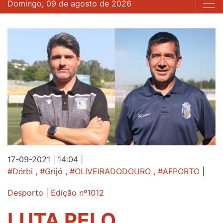
Domingo, 09 de agosto de 2026
17-09-2021 | 14:04
|
#Dérbi
,
#Grijó
,
#OLIVEIRADODOURO
,
#AFPORTO
|
Desporto
|
Edição nº1012
LUTA PELO