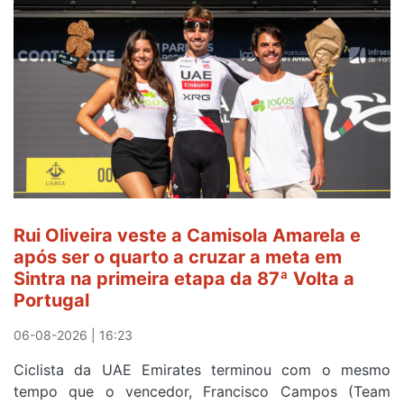
é
sexto
e
continua
de
Camisola
Amarela
ao
fim
da
segunda
Rui Oliveira veste a Camisola Amarela e
etapa
após ser o quarto a cruzar a meta em
da
Sintra na primeira etapa da 87ª Volta a
Volta
Portugal
a
Portugal
06-08-2026 | 16:23
Ciclista da UAE Emirates terminou com o mesmo
tempo que o vencedor, Francisco Campos (Team