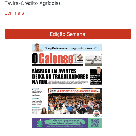
Tavira-Crédito Agrícola).
Ler mais
sobre
Rui
Oliveira
Edição Semanal
veste
a
Camisola
Amarela
e
após
ser
o
quarto
a
cruzar
a
meta
em