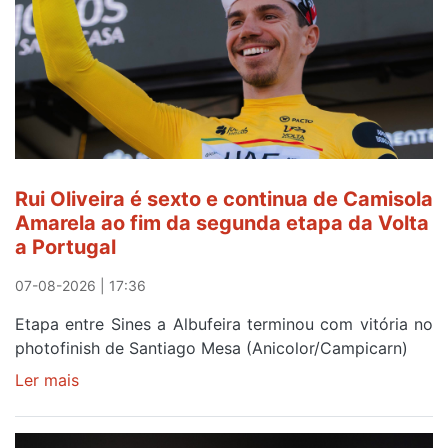
do
gaiense
Rui
Oliveira
após
quinto
lugar
entre
Rui Oliveira é sexto e continua de Camisola
Beja
Amarela ao fim da segunda etapa da Volta
e
a Portugal
Elvas
07-08-2026 | 17:36
Etapa entre Sines a Albufeira terminou com vitória no
photofinish de Santiago Mesa (Anicolor/Campicarn)
Ler mais
sobre
Rui
Oliveira