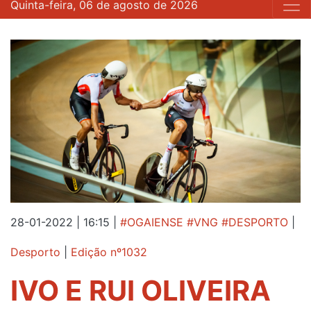
Quinta-feira, 06 de agosto de 2026
28-01-2022 | 16:15
|
#OGAIENSE #VNG #DESPORTO
|
Desporto
|
Edição nº1032
IVO E RUI OLIVEIRA