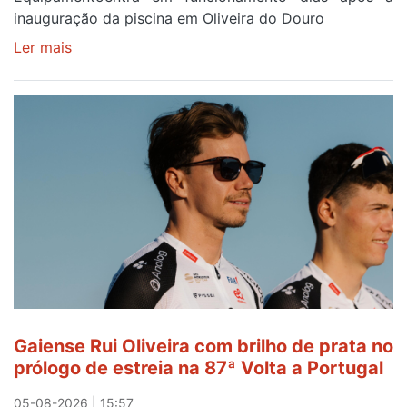
inauguração da piscina em Oliveira do Douro
Ler mais
sobre
Piscina
no
areinho
de
Avintes
abre
este
sábado
Gaiense Rui Oliveira com brilho de prata no
prólogo de estreia na 87ª Volta a Portugal
05-08-2026 | 15:57