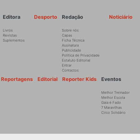
Rodapé
Editora
Desporto
Redação
Noticiário
Livros
Sobre nós
Revistas
Capas
Suplementos
Ficha Técnica
Assinatura
Publicidade
Política de Privacidade
Estatuto Editorial
Entrar
Contactos
Reportagens
Editorial
Reporter Kids
Eventos
Melhor Treinador
Melhor Escola
Gaia é Fado
7 Maravilhas
Circo Solidário