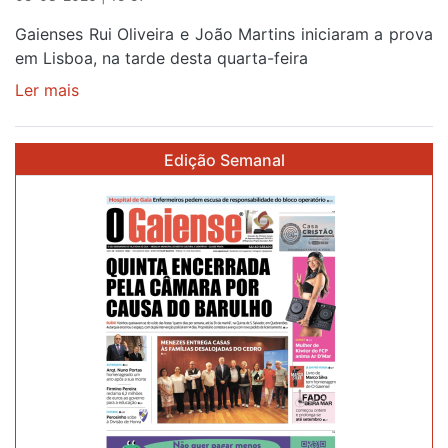
Gaienses Rui Oliveira e João Martins iniciaram a prova
em Lisboa, na tarde desta quarta-feira
Ler mais
sobre
Gaiense
Rui
Edição Semanal
Oliveira
com
brilho
de
prata
no
prólogo
de
estreia
na
87ª
Volta