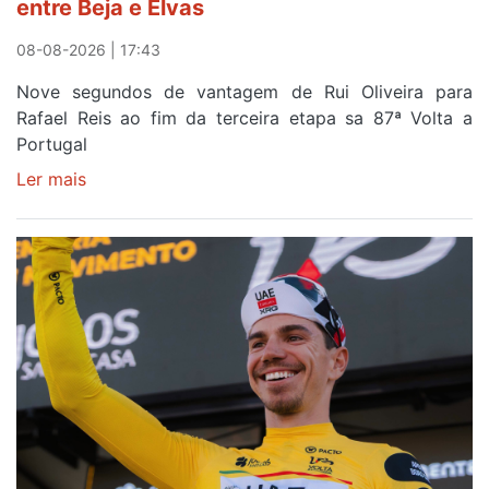
entre Beja e Elvas
08-08-2026 | 17:43
Nove segundos de vantagem de Rui Oliveira para
Rafael Reis ao fim da terceira etapa sa 87ª Volta a
Portugal
Ler mais
sobre
Camisola
Amarela
continua
a
ser
do
gaiense
Rui
Oliveira
após
quinto