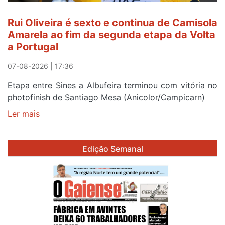
lugar
entre
Rui Oliveira é sexto e continua de Camisola
Beja
Amarela ao fim da segunda etapa da Volta
e
a Portugal
Elvas
07-08-2026 | 17:36
Etapa entre Sines a Albufeira terminou com vitória no
photofinish de Santiago Mesa (Anicolor/Campicarn)
Ler mais
sobre
Rui
Oliveira
Edição Semanal
é
sexto
e
continua
de
Camisola
Amarela