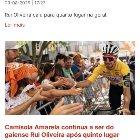
09-08-2026 | 17:23
Rui Oliveira caiu para quarto lugar na geral.
Ler mais
sobre
Rui
Oliveira
perde
Camisola
Amarela,
mas
ganha
prémio
combatividade
na
Serra
da
Estrela
Camisola Amarela continua a ser do
gaiense Rui Oliveira após quinto lugar