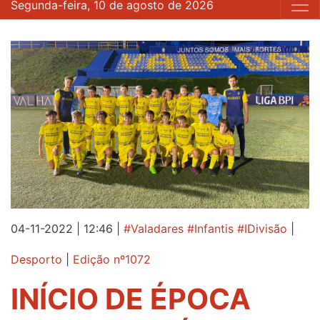
Segunda-feira, 10 de agosto de 2026
04-11-2022 | 12:46
|
#Valadares #Infantis #IDivisão
|
Desporto
|
Edição nº1072
INÍCIO DE ÉPOCA