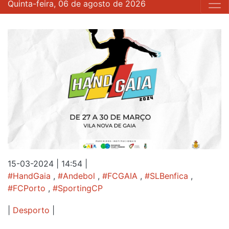
Quinta-feira, 06 de agosto de 2026
15-03-2024 | 14:54
|
#HandGaia
,
#Andebol
,
#FCGAIA
,
#SLBenfica
,
#FCPorto
,
#SportingCP
|
Desporto
|