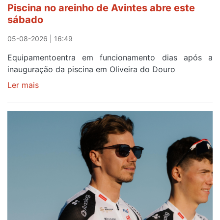
Piscina no areinho de Avintes abre este
após
sábado
campanha
reforço
05-08-2026 | 16:49
Equipamentoentra em funcionamento dias após a
inauguração da piscina em Oliveira do Douro
Ler mais
sobre
Piscina
no
areinho
de
Avintes
abre
este
sábado