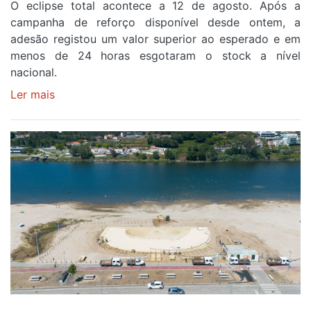
O eclipse total acontece a 12 de agosto. Após a
campanha de reforço disponível desde ontem, a
adesão registou um valor superior ao esperado e em
menos de 24 horas esgotaram o stock a nível
nacional.
Ler mais
sobre
Óculos
gratuitos
para
observar
o
eclipse
solar
esgotam
em
menos
de
24
horas