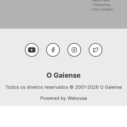
Gaia é Fado
7 Maravilhas
Circo Solidário
Social Media
Youtube
Facebook
Instagram
Twitter
O Gaiense
Todos os direitos reservados © 2001-2026 O Gaiense
Powered by
Webouse