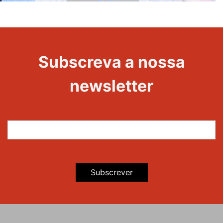
20 Anos -
Evento
22
Subscreva a nossa
Maravilhas
newsletter
Subscrever