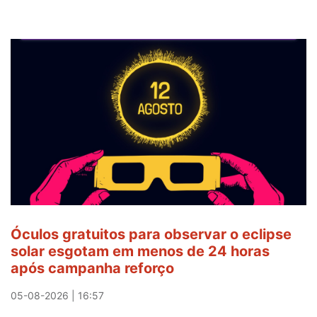
Óculos gratuitos para observar o eclipse
solar esgotam em menos de 24 horas
após campanha reforço
05-08-2026 | 16:57