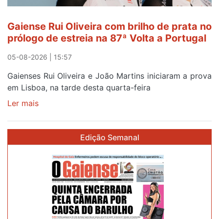
Gaiense Rui Oliveira com brilho de prata no
prólogo de estreia na 87ª Volta a Portugal
05-08-2026 | 15:57
Gaienses Rui Oliveira e João Martins iniciaram a prova
em Lisboa, na tarde desta quarta-feira
Ler mais
sobre
Gaiense
Rui
Edição Semanal
Oliveira
com
brilho
de
prata
no
prólogo