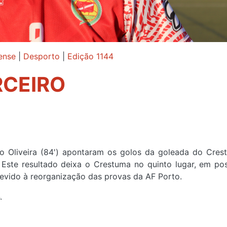
ense
|
Desporto
|
Edição 1144
RCEIRO
ago Oliveira (84') apontaram os golos da goleada do Cres
 Este resultado deixa o Crestuma no quinto lugar, em po
 devido à reorganização das provas da AF Porto.
.