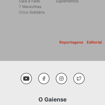
Gaia é Fado
Suplementos
7 Maravilhas
Circo Solidário
Reportagens
Editorial
Youtube
Facebook
Instagram
Twitter
O Gaiense