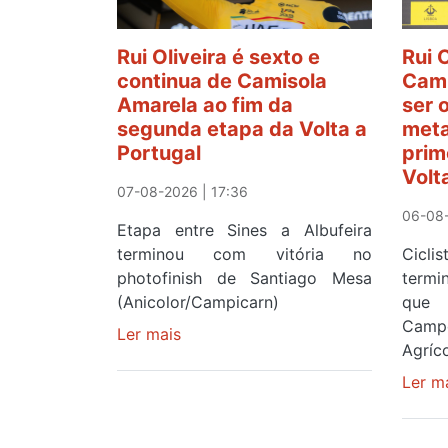
Rui Oliveira é sexto e
Rui 
continua de Camisola
Cami
Amarela ao fim da
ser 
segunda etapa da Volta a
meta
Portugal
prim
Volt
07-08-2026 | 17:36
06-08-
Etapa entre Sines a Albufeira
terminou com vitória no
Cicl
photofinish de Santiago Mesa
term
(Anicolor/Campicarn)
que 
Camp
Ler mais
sobre
Agríco
Rui
Oliveira
Ler m
é
sexto