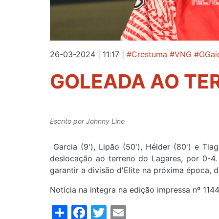
26-03-2024 | 11:17
|
#Crestuma #VNG #OGai
GOLEADA AO TE
Escrito por
Johnny Lino
Garcia (9'), Lipão (50'), Hélder (80') e Ti
deslocação ao terreno do Lagares, por 0-4.
garantir a divisão d'Elite na próxima época,
Notícia na integra na edição impressa nº 1144
Share
Facebook
Twitter
Email