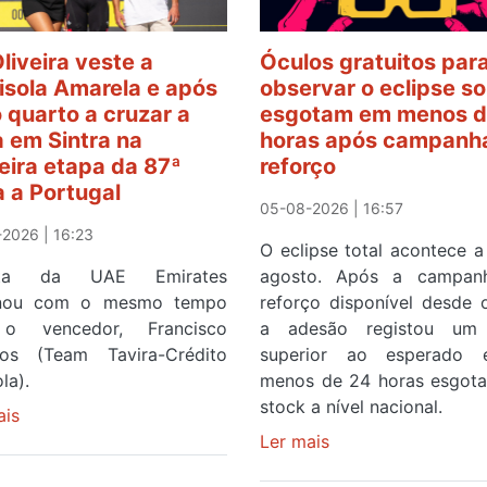
Oliveira veste a
Óculos gratuitos par
sola Amarela e após
observar o eclipse so
o quarto a cruzar a
esgotam em menos d
 em Sintra na
horas após campanh
eira etapa da 87ª
reforço
a a Portugal
05-08-2026 | 16:57
2026 | 16:23
O eclipse total acontece a
ista da UAE Emirates
agosto. Após a campan
inou com o mesmo tempo
reforço disponível desde 
o vencedor, Francisco
a adesão registou um 
os (Team Tavira-Crédito
superior ao esperado
la).
menos de 24 horas esgot
stock a nível nacional.
ais
sobre
Rui
Ler mais
sobre
Oliveira
Óculos