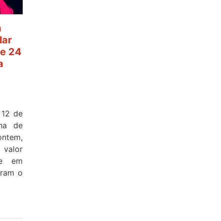
a
lar
e 24
a
 12 de
ha de
ontem,
valor
 e em
aram o