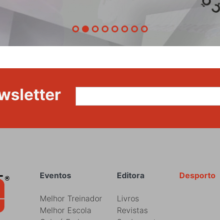
87ª
Volta
a
Portugal
wsletter
Rodapé
Eventos
Editora
Desporto
Melhor Treinador
Livros
Melhor Escola
Revistas