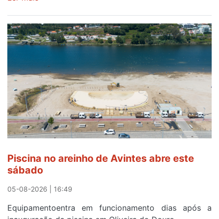
Óculos
gratuitos
para
observar
o
eclipse
solar
esgotam
em
menos
de
24
horas
Piscina no areinho de Avintes abre este
após
sábado
campanha
reforço
05-08-2026 | 16:49
Equipamentoentra em funcionamento dias após a