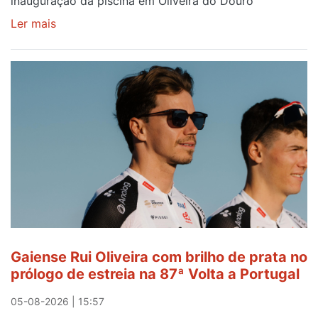
inauguração da piscina em Oliveira do Douro
Ler mais
sobre
Piscina
no
areinho
de
Avintes
abre
este
sábado
Gaiense Rui Oliveira com brilho de prata no
prólogo de estreia na 87ª Volta a Portugal
05-08-2026 | 15:57