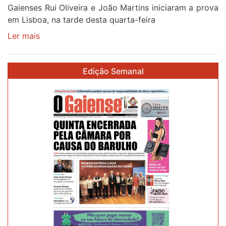
Gaienses Rui Oliveira e João Martins iniciaram a prova
em Lisboa, na tarde desta quarta-feira
Ler mais
sobre
Gaiense
Rui
Edição Semanal
Oliveira
com
brilho
de
prata
no
prólogo
de
estreia
na
87ª
Volta
a