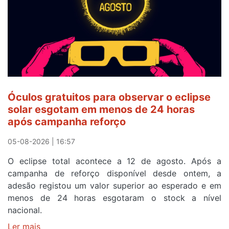
Óculos gratuitos para observar o eclipse
solar esgotam em menos de 24 horas
após campanha reforço
05-08-2026 | 16:57
O eclipse total acontece a 12 de agosto. Após a
campanha de reforço disponível desde ontem, a
adesão registou um valor superior ao esperado e em
menos de 24 horas esgotaram o stock a nível
nacional.
Ler mais
sobre