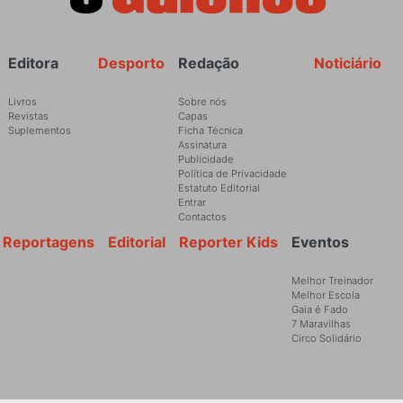
Rodapé
Editora
Desporto
Redação
Noticiário
Livros
Sobre nós
Revistas
Capas
Suplementos
Ficha Técnica
Assinatura
Publicidade
Política de Privacidade
Estatuto Editorial
Entrar
Contactos
Reportagens
Editorial
Reporter Kids
Eventos
Melhor Treinador
Melhor Escola
Gaia é Fado
7 Maravilhas
Circo Solidário