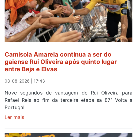
Camisola Amarela continua a ser do
gaiense Rui Oliveira após quinto lugar
entre Beja e Elvas
08-08-2026 | 17:43
Nove segundos de vantagem de Rui Oliveira para
Rafael Reis ao fim da terceira etapa sa 87ª Volta a
Portugal
Ler mais
sobre
Camisola
Amarela