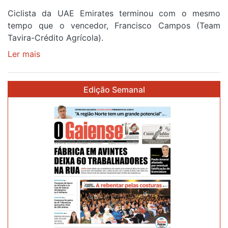
Ciclista da UAE Emirates terminou com o mesmo
tempo que o vencedor, Francisco Campos (Team
Tavira-Crédito Agrícola).
Ler mais
sobre
Rui
Oliveira
Edição Semanal
veste
a
Camisola
Amarela
e
após
ser
o
quarto
a
cruzar
a