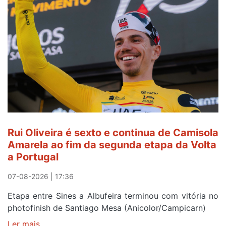
continua
a
ser
do
gaiense
Rui
Oliveira
após
quinto
lugar
entre
Rui Oliveira é sexto e continua de Camisola
Beja
Amarela ao fim da segunda etapa da Volta
e
a Portugal
Elvas
07-08-2026 | 17:36
Etapa entre Sines a Albufeira terminou com vitória no
photofinish de Santiago Mesa (Anicolor/Campicarn)
Ler mais
sobre