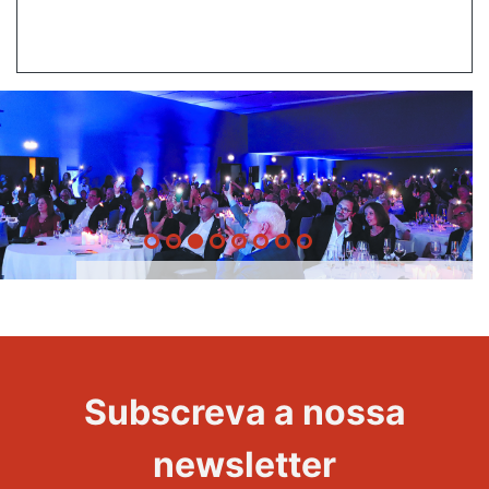
20 Anos -
Evento
22
Subscreva a nossa
Maravilhas
newsletter