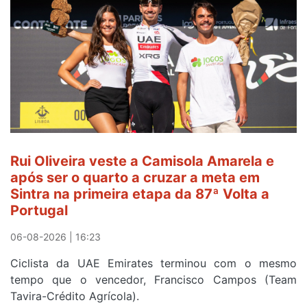
sexto
e
continua
de
Camisola
Amarela
ao
fim
da
segunda
Rui Oliveira veste a Camisola Amarela e
etapa
após ser o quarto a cruzar a meta em
da
Sintra na primeira etapa da 87ª Volta a
Volta
Portugal
a
Portugal
06-08-2026 | 16:23
Ciclista da UAE Emirates terminou com o mesmo
tempo que o vencedor, Francisco Campos (Team
Tavira-Crédito Agrícola).