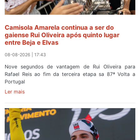
Camisola Amarela continua a ser do
gaiense Rui Oliveira após quinto lugar
entre Beja e Elvas
08-08-2026 | 17:43
Nove segundos de vantagem de Rui Oliveira para
Rafael Reis ao fim da terceira etapa sa 87ª Volta a
Portugal
Ler mais
sobre
Camisola
Amarela
continua
a
ser
do