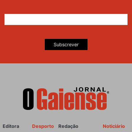
Subscrever
Rodapé
Editora
Desporto
Redação
Noticiário