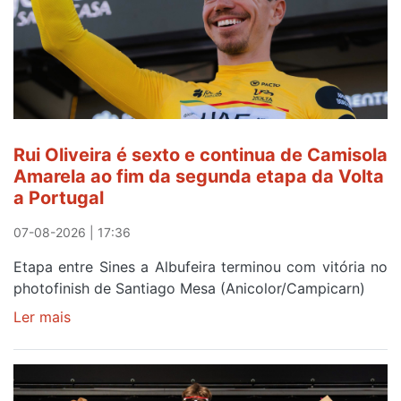
gaiense
Rui
Oliveira
após
quinto
lugar
entre
Rui Oliveira é sexto e continua de Camisola
Beja
Amarela ao fim da segunda etapa da Volta
e
a Portugal
Elvas
07-08-2026 | 17:36
Etapa entre Sines a Albufeira terminou com vitória no
photofinish de Santiago Mesa (Anicolor/Campicarn)
Ler mais
sobre
Rui
Oliveira
é